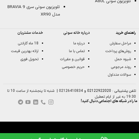
تلویزیون سونی A80L
تلویزیون سونی سری BRAVIA 9
مدل XR90
راهنمای خرید
درباره خانه سونی
خدمات مشتریان
مراحل سفارش
درباره ما
18 ماه گارانتی
روش‌های پرداخت
تماس با ما
ارائه بهترین قیمت
شیوه حمل
قوانین و مقررات
تحویل فوری
روند مرجوعی
حریم خصوصی
سوالات متداول
تلفن پشتیبانی : 02122922020 و
02126410834
|
شنبه تا پنجشنبه از ساعت 10 تا
19:30 به غیر از ایام تعطیل
ما را در شبکه های اجتماعی دنبال کنید!
0
مقایسه