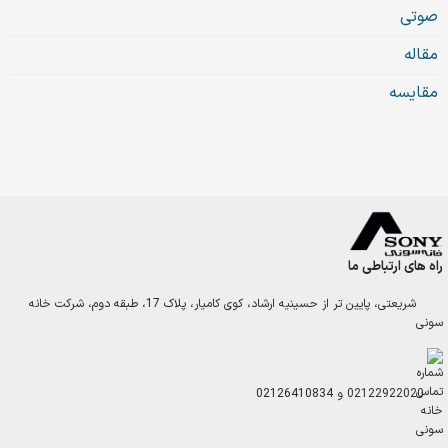
صوتی
مقاله
مقایسه
راه های ارتباطی ما
شریعتی، پایین تر از حسینیه ارشاد، کوی کامیار، پلاک 17، طبقه دوم، شرکت خانه
سونی
02122922020
و
02126410834