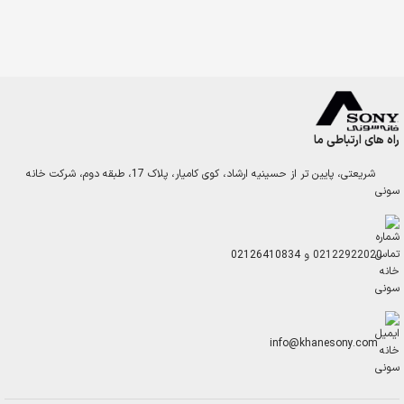
راه های ارتباطی ما
شریعتی، پایین تر از حسینیه ارشاد، کوی کامیار، پلاک 17، طبقه دوم، شرکت خانه
سونی
02122922020
و
02126410834
info@khanesony.com