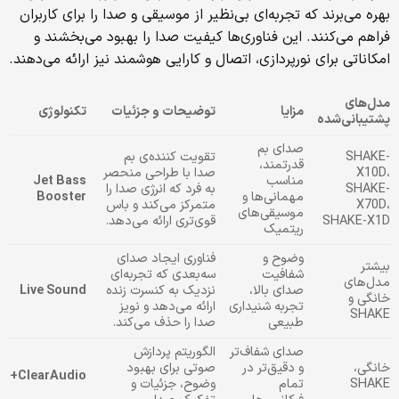
بهره می‌برند که تجربه‌ای بی‌نظیر از موسیقی و صدا را برای کاربران
فراهم می‌کنند. این فناوری‌ها کیفیت صدا را بهبود می‌بخشند و
امکاناتی برای نورپردازی، اتصال و کارایی هوشمند نیز ارائه می‌دهند.
مدل‌های
مزایا
توضیحات و جزئیات
تکنولوژی
پشتیبانی‌شده
صدای بم
SHAKE-
تقویت کننده‌ی بم
قدرتمند،
X10D،
صدا با طراحی منحصر
مناسب
Jet Bass
SHAKE-
به فرد که انرژی صدا را
مهمانی‌ها و
Booster
X70D،
متمرکز می‌کند و باس
موسیقی‌های
SHAKE-X1D
قوی‌تری ارائه می‌دهد.
ریتمیک
وضوح و
فناوری ایجاد صدای
بیشتر
شفافیت
سه‌بعدی که تجربه‌ای
مدل‌های
صدای بالا،
نزدیک به کنسرت زنده
Live Sound
خانگی و
تجربه شنیداری
ارائه می‌دهد و نویز
SHAKE
طبیعی
صدا را حذف می‌کند.
صدای شفاف‌تر
الگوریتم پردازش
خانگی،
و دقیق‌تر در
صوتی برای بهبود
ClearAudio+
SHAKE
تمام
وضوح، جزئیات و