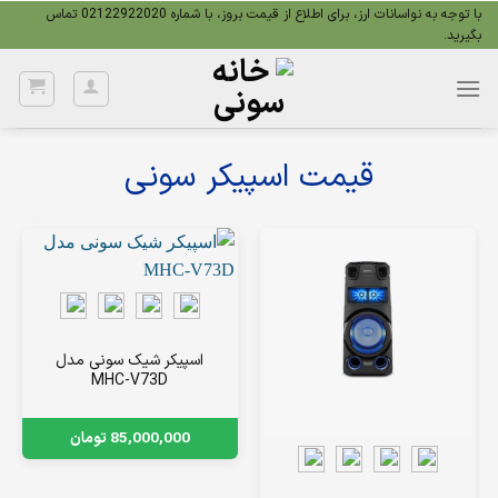
Ski
با توجه به نواسانات ارز، برای اطلاع از قیمت بروز، با شماره 02122922020 تماس
بگیرید.
t
conten
قیمت اسپیکر سونی
اسپیکر شیک سونی مدل
MHC-V73D
85,000,000
تومان