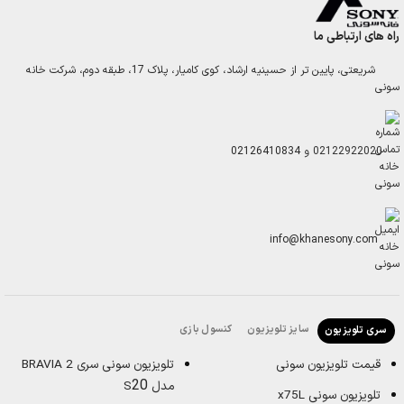
راه های ارتباطی ما
شریعتی، پایین تر از حسینیه ارشاد، کوی کامیار، پلاک 17، طبقه دوم، شرکت خانه
سونی
02122922020
و
02126410834
info@khanesony.com
سایز تلویزیون
کنسول بازی
سری تلویزیون
قیمت تلویزیون سونی
تلویزیون سونی سری BRAVIA 2
20
مدل S
تلویزیون سونی x75L