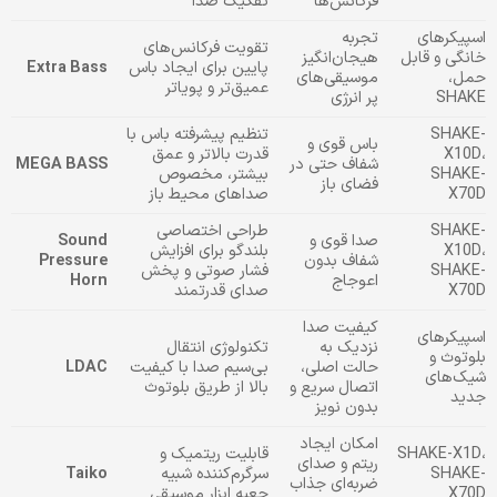
فرکانس‌ها
تفکیک صدا
اسپیکرهای
تجربه
تقویت فرکانس‌های
خانگی و قابل
هیجان‌انگیز
پایین برای ایجاد باس
Extra Bass
حمل،
موسیقی‌های
عمیق‌تر و پویاتر
SHAKE
پر انرژی
SHAKE-
تنظیم پیشرفته باس با
باس قوی و
X10D،
قدرت بالاتر و عمق
شفاف حتی در
MEGA BASS
SHAKE-
بیشتر، مخصوص
فضای باز
X70D
صداهای محیط باز
SHAKE-
طراحی اختصاصی
صدا قوی و
Sound
X10D،
بلندگو برای افزایش
شفاف بدون
Pressure
SHAKE-
فشار صوتی و پخش
اعوجاج
Horn
X70D
صدای قدرتمند
کیفیت صدا
اسپیکرهای
نزدیک به
تکنولوژی انتقال
بلوتوث و
حالت اصلی،
بی‌سیم صدا با کیفیت
LDAC
شیک‌های
اتصال سریع و
بالا از طریق بلوتوث
جدید
بدون نویز
امکان ایجاد
SHAKE-X1D،
قابلیت ریتمیک و
ریتم و صدای
SHAKE-
سرگرم‌کننده شبیه
Taiko
ضربه‌ای جذاب
X70D
جعبه ابزار موسیقی