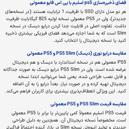
فضای ذخیره‌سازی ps5 اسليم با پی اس فایو معمولی
هر دو مدل دارای SSD با ظرفیت 1 ترابایت هستند (در نسخه‌های
جدیدتر)، ولی در PS5 معمولی نسخه اولیه 825 گیگابایت ظرفیت
داشت. تفاوت اصلی در قابلیت جدا کردن درایو دیسک در نسخه
Slim است که به شما اجازه می‌دهد فضای فیزیکی بیشتری ذخیره
کنید یا نسخه دیجیتال را انتخاب کنید.
مقایسه درایو نوری (دیسک)
PS5 Slim و PS5 معمولی
PS5 معمولی هم در نسخه استاندارد با دیسک و هم دیجیتال
عرضه شده است. ولی در PS5 Slim درایو دیسک به صورت جداگانه
و قابل نصب طراحی شده، یعنی شما می‌توانید ابتدا نسخه
دیجیتال تهیه کرده و در صورت نیاز، بعداً درایو را به آن اضافه
کنید. این ویژگی انعطاف‌پذیری بیشتری برای کاربران فراهم می‌کند.
مقایسه قیمت
PS5 Slim و PS5 معمولی
قیمت PS5 اسلیم معمولاً کمی پایین‌تر یا برابر با PS5 معمولی
است، مخصوصاً نسخه دیجیتال آن. همچنین به دلیل طراحی
جدیدتر و تولید انبوه‌تر، نسخه Slim در بازار آینده احتمالاً فراگیرتر