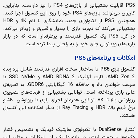
PS5 قابلیت پشتیبانی از بازی‌های PS4 را نیز داراست. بنابراین،
کاربران می‌توانند بازی‌های PS4 خود را روی این کنسول اجرا کنند.
همچنین، PS5 از تکنولوژی جدید نمایشگری با نام 4K و HDR
پشتیبانی می‌کند که تجربه بازی را بسیار واقعی‌تر و زیباتر می‌کند.
در کل، PS5 یک کنسول قدرتمند و پرطرفدار است که در بازار
بازی‌های ویدئویی جای خود را به راحتی پیدا کرده است.
امکانات و برنامه‌های PS5
کنسول بازی
PS5
با ساختار سخت افزاری قدرتمند شامل پردازنده
AMD Zen 2، کارت گرافیک AMD RDNA 2 و SSD NVMe با
سرعت خواندن بالا و حافظه 16 گیگابایتی GDDR6، به تجربه‌ی
عالی بازی پرداخته است. توانایی پشتیبانی از فرمت‌های تصویری
رزولوشن بالا تا 8K، توانایی همزمان اجرای بازی با رزولوشن 4K و
نرخ فریم بالا، HDR و Ray Tracing از دیگر امکانات این کنسول
هستند.
کنترلر DualSense با تکنولوژی هاپتیک فیدبک و تشخیص فشار
دکمه‌ها و جهت لرزش در بازی‌ها یکی از امکانات بی‌نظیر این