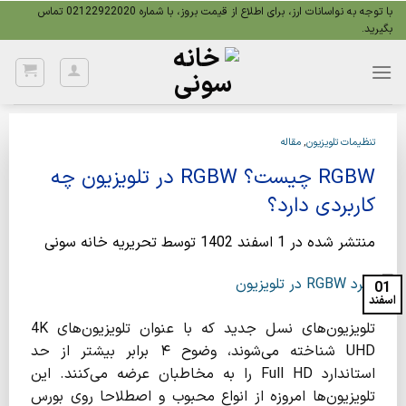
Ski
با توجه به نواسانات ارز، برای اطلاع از قیمت بروز، با شماره 02122922020 تماس
بگیرید.
t
conten
تنظیمات تلویزیون
,
مقاله
RGBW چیست؟ RGBW در تلویزیون چه
کاربردی دارد؟
منتشر شده در
1 اسفند 1402
توسط
تحریریه خانه سونی
01
اسفند
تلویزیون‌های نسل جدید که با عنوان تلویزیون‌های 4K
UHD شناخته می‌شوند، وضوح ۴ برابر بیشتر از حد
استاندارد Full HD را به مخاطبان عرضه می‌کنند. این
تلویزیون‌ها امروزه از انواع محبوب و اصطلاحا روی بورس