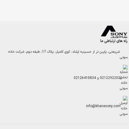
راه های ارتباطی ما
شریعتی، پایین تر از حسینیه ارشاد، کوی کامیار، پلاک 17، طبقه دوم، شرکت خانه
سونی
02122922020
و
02126410834
info@khanesony.com