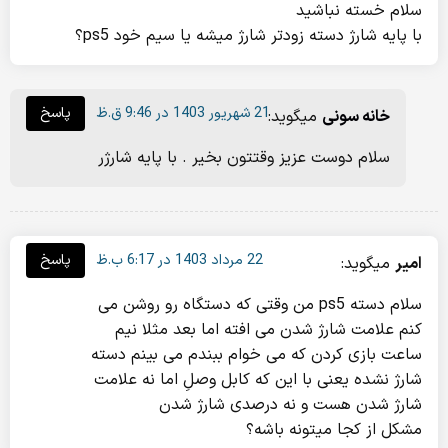
سلام خسته نباشید
با پایه شارژ دسته زودتر شارژ میشه یا سیم خود ps5؟
21 شهریور 1403 در 9:46 ق.ظ
پاسخ
خانه سونی
میگوید:
سلام دوست عزیز وقتتون بخیر . با پایه شارژر
22 مرداد 1403 در 6:17 ب.ظ
پاسخ
امیر
میگوید:
سلام دسته ps5 من وقتی که دستگاه رو روشن می
کنم علامت شارژ شدن می افته اما بعد مثلا نیم
ساعت بازی کردن که می خوام ببندم می بینم دسته
شارژ نشده یعنی با این که کابل وصلِ اما نه علامت
شارژ شدن هست و نه درصدی شارژ شدن
مشکل از کجا میتونه باشه؟‌