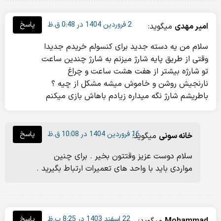
2 فروردین 1404 در 0:48 ق.ظ
پاسخ
امیر مهدی
میگوید:
سلام من یه دسته جدید برای کنسولم خریدم جدیدا
‌وقتی از طریق پایه شارژ میزنم به شارژ چندین ساعت
تو شارژه بیشتر از هفت هشت ساعت و چراغ
نارنجیش روشن و خاموش میشه مشکل از چیه ؟
باطریشم شارژ نگه میداره زیادم باهاش بازی میکنم
16 فروردین 1404 در 10:08 ق.ظ
پاسخ
خانه سونی
میگوید:
سلام دوست عزیز وقتتون بخیر . برای چنین
مواردی باید با واحد های تعمیرات ارتباط بگیرید .
22 اسفند 1403 در 8:25 ب.ظ
پاسخ