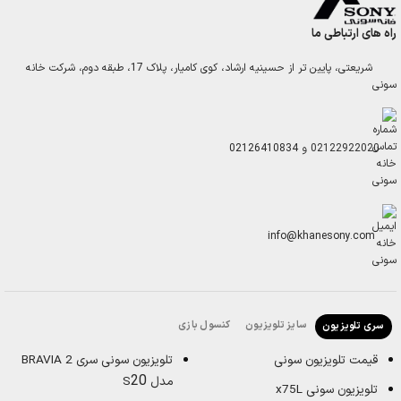
راه های ارتباطی ما
شریعتی، پایین تر از حسینیه ارشاد، کوی کامیار، پلاک 17، طبقه دوم، شرکت خانه
سونی
02122922020
و
02126410834
info@khanesony.com
سایز تلویزیون
کنسول بازی
سری تلویزیون
قیمت تلویزیون سونی
تلویزیون سونی سری BRAVIA 2
20
مدل S
تلویزیون سونی x75L