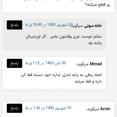
رو قطع میکنه؟
24 شهریور 1403 در 10:49 ق.ظ
پاسخ
خانه سونی
میگوید:
سلام دوست عزیز وقتتون بخیر . اگر اورجینال
باشه بله
30 آبان 1403 در 1:12 ق.ظ
پاسخ
Mmad
میگوید:
اصلا ربطی به پایه شارژر نداره خود دسته قط کن
داره و قط میشه
19 شهریور 1403 در 1:42 ب.ظ
پاسخ
Arvin
میگوید: