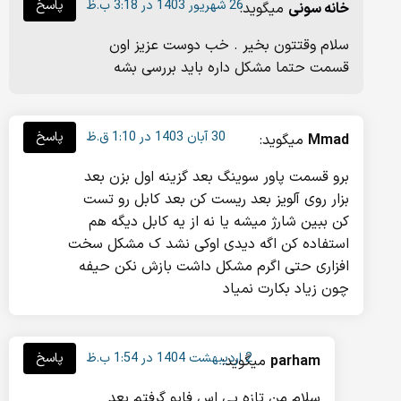
26 شهریور 1403 در 3:18 ب.ظ
پاسخ
خانه سونی
میگوید:
سلام وقتتون بخیر . خب دوست عزیز اون
قسمت حتما مشکل داره باید بررسی بشه
30 آبان 1403 در 1:10 ق.ظ
پاسخ
Mmad
میگوید:
برو قسمت پاور سوینگ بعد گزینه اول بزن بعد
بزار روی آلویز بعد ریست کن بعد کابل رو تست
کن ببین شارژ میشه یا نه از یه کابل دیگه هم
استفاده کن اگه دیدی اوکی نشد ک مشکل سخت
افزاری حتی اگرم مشکل داشت بازش نکن حیفه
چون زیاد بکارت نمیاد
2 اردیبهشت 1404 در 1:54 ب.ظ
پاسخ
parham
میگوید:
سلام من تازه پی اس فایو گرفتم بعد