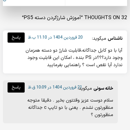
32 THOUGHTS ON “
آموزش شارژکردن دسته PS5
”
20 فروردین 1404 در 11:10 ب.ظ
پاسخ
ناشناس
میگوید:
آیا با دو کابل جداگانه،قابلیت شارژ دو دسته همزمان
وجود دارد؟؟؟در PS بنده ، امکان این قابلیت وجود
ندارد آیا نقص است ؟ راهنمایی بفرمایید
21 فروردین 1404 در 10:09 ق.ظ
پاسخ
خانه سونی
میگوید:
سلام دوست عزیز وقتتون بخیر . دقیقا متوجه
منظورتون نشدم . یعنی با دو تایپ c جداگانه
منظورتون ؟