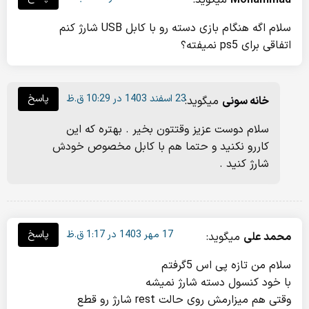
Mohammad
میگوید:
سلام اگه هنگام بازی دسته رو با کابل USB شارژ کنم
اتفاقی برای ps5 نمیفته؟
23 اسفند 1403 در 10:29 ق.ظ
پاسخ
خانه سونی
میگوید:
سلام دوست عزیز وقتتون بخیر . بهتره که این
کاررو نکنید و حتما هم با کابل مخصوص خودش
شارژ کنید .
17 مهر 1403 در 1:17 ق.ظ
پاسخ
محمد علی
میگوید:
سلام من تازه پی اس 5گرفتم
با خود کنسول دسته شارژ نمیشه
وقتی هم میزارمش روی حالت rest شارژ رو قطع