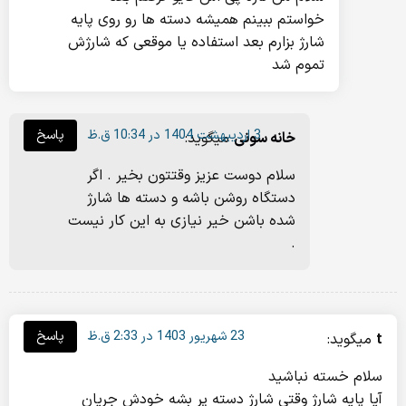
خواستم ببینم همیشه دسته ها رو روی پایه
شارژ بزارم بعد استفاده یا موقعی که شارژش
تموم شد
3 اردیبهشت 1404 در 10:34 ق.ظ
پاسخ
خانه سونی
میگوید:
سلام دوست عزیز وقتتون بخیر . اگر
دستگاه روشن باشه و دسته ها شارژ
شده باشن خیر نیازی به این کار نیست
.
23 شهریور 1403 در 2:33 ق.ظ
پاسخ
t
میگوید:
سلام خسته نباشید
آیا پایه شارژ وقتی شارژ دسته پر بشه خودش جریان