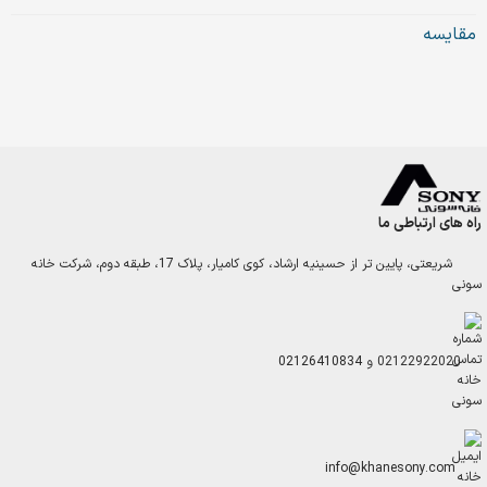
مقایسه
راه های ارتباطی ما
شریعتی، پایین تر از حسینیه ارشاد، کوی کامیار، پلاک 17، طبقه دوم، شرکت خانه
سونی
02122922020
و
02126410834
info@khanesony.com