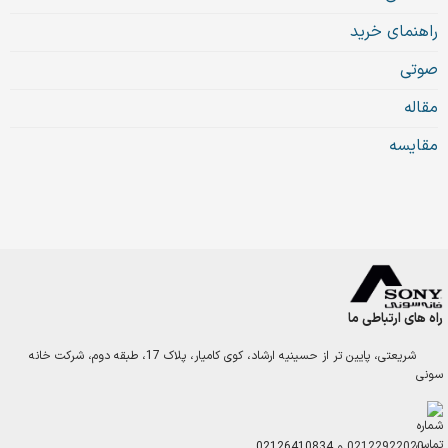
راهنمای خرید
صوتی
مقاله
مقایسه
راه های ارتباطی ما
شریعتی، پایین تر از حسینیه ارشاد، کوی کامیار، پلاک 17، طبقه دوم، شرکت خانه
سونی
02122922020
و
02126410834