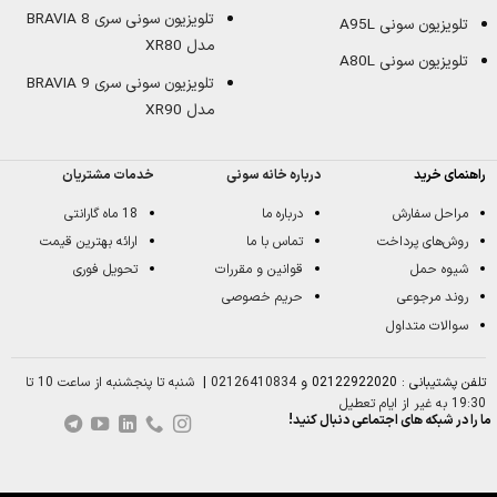
تلویزیون سونی سری BRAVIA 8
تلویزیون سونی A95L
مدل XR80
تلویزیون سونی A80L
تلویزیون سونی سری BRAVIA 9
مدل XR90
راهنمای خرید
درباره خانه سونی
خدمات مشتریان
مراحل سفارش
درباره ما
18 ماه گارانتی
روش‌های پرداخت
تماس با ما
ارائه بهترین قیمت
شیوه حمل
قوانین و مقررات
تحویل فوری
روند مرجوعی
حریم خصوصی
سوالات متداول
تلفن پشتیبانی : 02122922020 و
02126410834
|
شنبه تا پنجشنبه از ساعت 10 تا
19:30 به غیر از ایام تعطیل
ما را در شبکه های اجتماعی دنبال کنید!