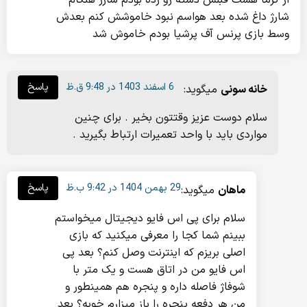
شارژ داغ شده بعد هواسم نبود خاموشش کنم بعدش
وسط بازی پرنس آف پرشیا بودم خاموش شد
6 اسفند 1403 در 9:48 ق.ظ
پاسخ
خانه سونی
میگوید:
سلام دوست عزیز وقتتون بخیر . برای چنین
مواردی باید با واحد تعمیرات ارتباط بگیرید .
29 بهمن 1404 در 9:42 ب.ظ
پاسخ
ماهان
میگوید:
سلام برای پی اس فایو دیجیتال میخواستم
ببینم شما کجا را معرفی میکنید که بازی
اصلی بریزم که اینترنت وصل کنم؟ بعد پی
اس فایو من در اتاق هست و یک متر با
شوفاژ فاصله داره و پنجره هم همینطور و
من هر دفعه پنجره را باز میزارم خوبه؟ بعد