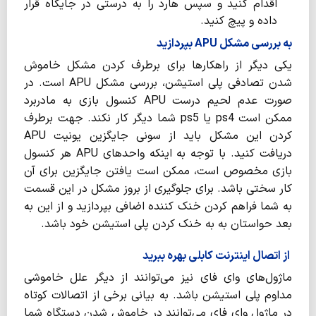
اقدام کنید و سپس هارد را به درستی در جایگاه قرار
داده و پیچ کنید.
به بررسی مشکل APU بپردازید
یکی دیگر از راهکارها برای برطرف کردن مشکل خاموش
شدن تصادفی پلی استیشن، بررسی مشکل APU است. در
صورت عدم لحیم درست APU کنسول بازی به مادربرد
ممکن است ps4 یا ps5 شما دیگر کار نکند. جهت برطرف
کردن این مشکل باید از سونی جایگزین یونیت APU
دریافت کنید. با توجه به اینکه واحدهای APU هر کنسول
بازی مخصوص است، ممکن است یافتن جایگزین برای آن
کار سختی باشد. برای جلوگیری از بروز مشکل در این قسمت
به شما فراهم کردن خنک کننده اضافی بپردازید و از این به
بعد حواستان به به خنک کردن پلی استیشن خود باشد.
از اتصال اینترنت کابلی بهره ببرید
ماژول‌های وای فای نیز می‌توانند از دیگر علل خاموشی
مداوم پلی استیشن باشد. به بیانی برخی از اتصالات کوتاه
در ماژول وای فای می‌توانند در خاموش شدن دستگاه شما