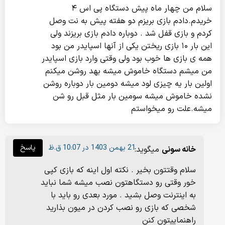
سلام من چهار ماه پیش دستگاه پی اس ۴
خریدم.دادم بازی بریزم دو هفته پیش به نت وصل
کردم و بازی قفل شد . دوباره دادم بازی بریزند ولی
این بار ۱۰ بازی ریختن یکی از آنها اسپایدر من بود
همه ی بازی ها خوب بود ولی وقتی وارد بازی اسپایدر
من میشم دستگاه خاموش میشه بهد روشن میکنم
اولین بار یه چیزی لود میشه دومین بار دوباره روشن
نشده خاموش میشه سومین بار مثل قبل رو شن
میشه.علت رو میخواستم
21 بهمن 1403 در 10:07 ق.ظ
پاسخ
خانه سونی
میگوید:
سلام وقتتون بخیر . نکته اول اینه که بازی کپی
خور وقتی رو دستگاهتون نصب میشه شما نباید
به اینترنت وصل بشید . مورد بعدی رو باید با
شخصی که بازی رو نصب کردن در میون بذارید
راهنماییتون کنن