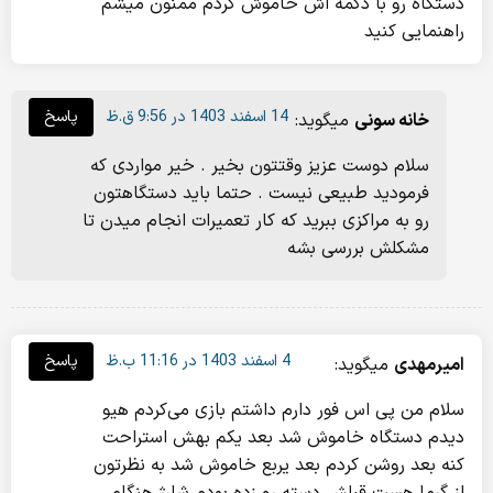
دستگاه رو با دکمه اش خاموش کردم ممنون میشم
راهنمایی کنید
14 اسفند 1403 در 9:56 ق.ظ
پاسخ
خانه سونی
میگوید:
سلام دوست عزیز وقتتون بخیر . خیر مواردی که
فرمودید طبیعی نیست . حتما باید دستگاهتون
رو به مراکزی ببرید که کار تعمیرات انجام میدن تا
مشکلش بررسی بشه
4 اسفند 1403 در 11:16 ب.ظ
پاسخ
امیرمهدی
میگوید:
سلام من پی اس فور دارم داشتم بازی می‌کردم هیو
دیدم دستگاه خاموش شد بعد یکم بهش استراحت
کنه بعد روشن کردم بعد یربع خاموش شد به نظرتون
از گرما هست قبلش دسته رو زده بودم شارژ هنگام