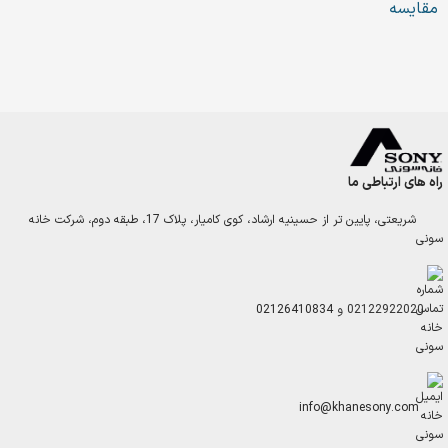
مقایسه
راه های ارتباطی ما
شریعتی، پایین تر از حسینیه ارشاد، کوی کامیار، پلاک 17، طبقه دوم، شرکت خانه
سونی
02122922020
و
02126410834
info@khanesony.com