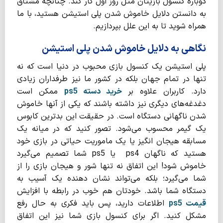
دوباره کنسول بازیتان مثل روز اول کار کند. چنانچه مشتاق
به دانستن دلایل خاموش شدن پلی استیشن هستید، با ما
همراه شوید تا به این علل بپردازیم.
نگاهی به دلایل خاموش شدن پلی استیشن
پلی استیشن یک کنسول بازی محبوب در دنیا است که نه
تنها در تمام جهان بلکه در کشور ما نیز طرفداران زیادی
دارد. کاربران علاوه بر
خرید دسته ps5
ممکن است
دغدغه‌های دیگری نیز داشته باشند که یکی از آنها خاموش
شدن ناگهانی دستگاه است. در حقیقت این بدترین کابوس
یک گیمر محسوب می‌شود. تصور کنید که در میانه یک
مسابقه هیجان انگیز یا یک ماموریت حیاتی در بازی خود
هستید که ناگهان ps4 یا ps5 شما تصمیم می‌گیرد
خاموش شود! این اتفاق نه تنها شور و هیجان بازی را از
شما می‌گیرد؛ بلکه می‌تواند نشان دهنده یک آسیب به
دستگاه شما باشد. خودتان هم خوب در رابطه با افزایش
قیمت ps5
اطلاعات دارید، پس باید فکری به حال رفع
مشکل کنید. اگر برای کنسول بازی شما نیز این اتفاق