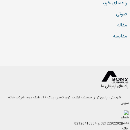
راهنمای خرید
صوتی
مقاله
مقایسه
راه های ارتباطی ما
شریعتی، پایین تر از حسینیه ارشاد، کوی کامیار، پلاک 17، طبقه دوم، شرکت خانه
سونی
02122922020
و
02126410834