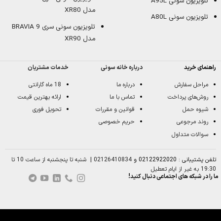
تلویزیون سونی A95L
مدل XR80
تلویزیون سونی A80L
تلویزیون سونی سری BRAVIA 9
مدل XR90
راهنمای خرید
درباره خانه سونی
خدمات مشتریان
مراحل سفارش
درباره ما
18 ماه گارانتی
روش‌های پرداخت
تماس با ما
ارائه بهترین قیمت
شیوه حمل
قوانین و مقررات
تحویل فوری
روند مرجوعی
حریم خصوصی
سوالات متداول
تلفن پشتیبانی : 02122922020 و
02126410834
|
شنبه تا پنجشنبه از ساعت 10 تا
19:30 به غیر از ایام تعطیل
ما را در شبکه های اجتماعی دنبال کنید!
0
مقایسه