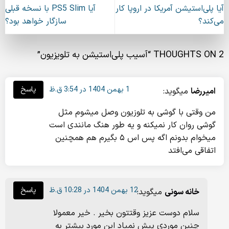
آیا پلی‌استیشن آمریکا در اروپا کار
آیا PS5 Slim با نسخه قبلی
می‌کند؟
سازگار خواهد بود؟
2 THOUGHTS ON “
آسیب پلی‌استیشن به تلویزیون
”
1 بهمن 1404 در 3:54 ق.ظ
پاسخ
امیررضا
میگوید:
من وقتی با گوشی به تلوزیون وصل میشوم مثل
گوشی روان کار نمیکنه و یه طور هنگ مانندی است
میخوام بدونم اگه پس اس ۵ بگیرم هم همچنین
اتفاقی می‌افتد
12 بهمن 1404 در 10:28 ق.ظ
پاسخ
خانه سونی
میگوید:
سلام دوست عزیز وقتتون بخیر . خیر معمولا
چنین موردی پیش نمیاد این مورد بیشتر به