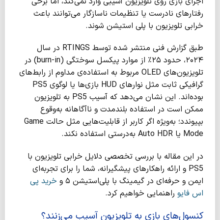
اجرای بازی روی تلویزیون آسیبی وارد نمی‌کند، اما برخی
رفتارهای نادرست یا تنظیمات ناسازگار می‌توانند باعث
خرابی تلویزیون با پلی استیشن شوند.
طبق گزارش فنی منتشر شده توسط RTINGS در سال
۲۰۲۴، حدود ۲۵٪ از موارد پیکسل سوختگی (burn-in) در
تلویزیون‌های OLED مربوط به استفاده‌ی مداوم از رابط‌های
گرافیکی ثابت مثل نوارهای HUD بازی‌ها یا لوگوی PS5
بوده‌اند. این نشان می‌دهد که آسیب PS5 به تلویزیون
ممکن است در استفاده بلندمدت و ناآگاهانه به‌وقوع
بپیوندد؛ به‌ویژه اگر کاربر از قابلیت‌هایی مثل حالت Game
Mode یا Auto HDR به‌درستی استفاده نکند.
در این مقاله با بررسی تخصصی دلایل خرابی تلویزیون با
PS5 و ارائه راهکارهای پیشگیرانه، شما را برای تجربه‌ای
ایمن و حرفه‌ای در گیمینگ با پلی‌استیشن ۵ و
خرید پی
اس فایو
راهنمایی خواهیم کرد.
کنسول‌های بازی به تلویزیون آسیب می‌زنند؟