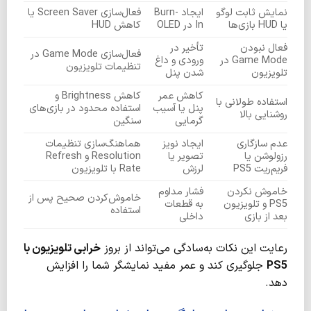
نمایش ثابت لوگو
ایجاد Burn-
فعال‌سازی Screen Saver یا
یا HUD بازی‌ها
In در OLED
کاهش HUD
فعال نبودن
تأخیر در
فعال‌سازی Game Mode در
Game Mode در
ورودی و داغ
تنظیمات تلویزیون
تلویزیون
شدن پنل
کاهش عمر
کاهش Brightness و
استفاده طولانی با
پنل یا آسیب
استفاده محدود در بازی‌های
روشنایی بالا
گرمایی
سنگین
عدم سازگاری
ایجاد نویز
هماهنگ‌سازی تنظیمات
رزولوشن یا
تصویر یا
Resolution و Refresh
فریم‌ریت PS5
لرزش
Rate با تلویزیون
خاموش نکردن
فشار مداوم
خاموش‌کردن صحیح پس از
PS5 و تلویزیون
به قطعات
استفاده
بعد از بازی
داخلی
رعایت این نکات به‌سادگی می‌تواند از بروز
خرابی تلویزیون با
PS5
جلوگیری کند و عمر مفید نمایشگر شما را افزایش
دهد.