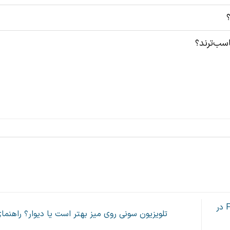
؟
سب‌ترند؟
تفاوت Backlight Master Drive با Full Array Local Dimming در
تلویزیون سونی روی میز بهتر است یا دیوار؟ راهنم