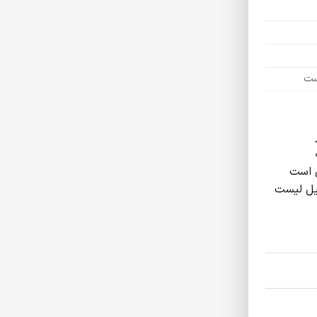
ست
ر
‌ است
لیل لیست