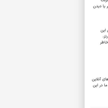
نترنت
ر یا دیدن
ن این
تز،
خاطر
ای آنلاین
ما در این