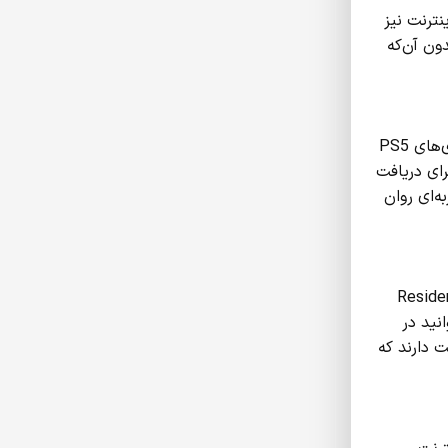
ون اتصال به اینترنت نیز
ون آن‌که
یکی از بازی‌های اختصاصی PS5 که با گرافیک بی‌نظیر و سرگرم‌ کننده ارائه شده، Ratchet & Clank: Rift Apart است که باید آن را بازی‌های PS5
رای دریافت
ه‌ای روان
ps5 با اینترنت ضعیف یعنی Resident Evil Village
نید در
 دارند که