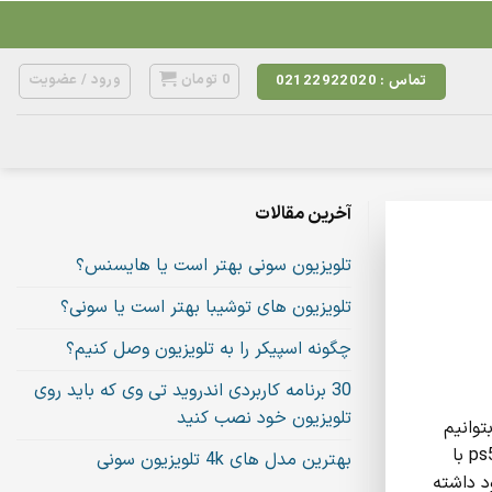
0
تومان
ورود / عضویت
تماس : 02122922020
آخرین مقالات
تلویزیون سونی بهتر است یا هایسنس؟
تلویزیون های توشیبا بهتر است یا سونی؟
چگونه اسپیکر را به تلویزیون وصل کنیم؟
30 برنامه کاربردی اندروید تی وی که باید روی
تلویزیون خود نصب کنید
توانیم
حداکثر استفاده را از دستگاه‌هایی مانند پلی استیشن داشته باشیم. احتمالاً خیلی از شما به خاطر اینترنت ضعیف به سراغ بازی های ps5 با
بهترین مدل های 4k تلویزیون سونی
د داشته