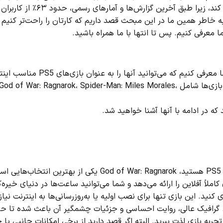
باشد که بازی‌های PS5 مناسب اینترنت ضعیف را به شما معرفی کند، زیرا طبق آخرین 
ر از ۱۰ مگابیت در ثانیه دارند. به خاطر همین ما در این مبحث قصد داریم که کارتان را راحت‌تر ک
برای اینکه کارتان را راحت‌تر کنیم، قصد داریم بازی‌هایی را به شما معرفی کنیم که می‌توانید آنها را به
ضعیف دانلود کرده یا خریداری کنید و از آنها استفاده کنید. این بازی‌ها شامل God of War: Ragnarok، Spider-Man: Miles Morales،
اگر اینترنت قدرتمندی ندارید و به‌ دنبال یک بازی فوق‌العاده برای PS5 هستید، God of War: Ragnarok یکی از بهترین 
ملاً آفلاین را ارائه می‌دهد و شما می‌توانید ساعت‌ها در دنیای خیره‌ک
کنید. این بازی تنها برای نصب اولیه یا به‌روزرسانی‌ها به اینترنت نیاز 
ست. گرافیک عالی، روایت احساسی و جزئیات چشمگیر آن باعث شده تا ح
 از تجربه بازی لذت ببرید. البته اگر قصد دارید از برخی امکانات جانبی یا