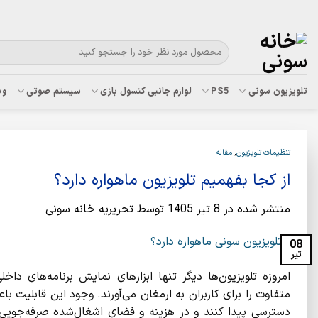
Ski
با ت
t
conten
جستجو
برای:
تلویزیون سونی
PS5
لوازم جانبی کنسول بازی
سیستم صوتی
وب
تنظیمات تلویزیون
,
مقاله
از کجا بفهمیم تلویزیون ماهواره دارد؟
منتشر شده در
8 تیر 1405
توسط
تحریریه خانه سونی
08
تیر
امروزه تلویزیون‌ها دیگر تنها ابزارهای نمایش برنامه‌های داخل
متفاوت را برای کاربران به ارمغان می‌آورند. وجود این قابلیت با