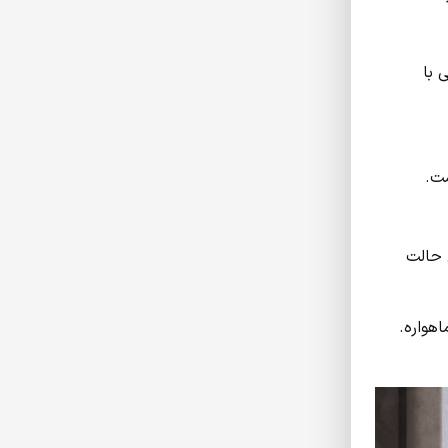
 با
ست.
واره داخلی (DVB‑S/S2) دارند. در این حالت
اهواره.