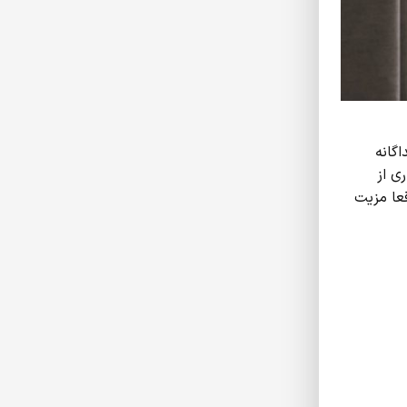
اگانه
ی از
قعا مزیت