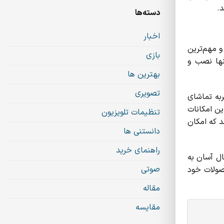
دسته‌ها
اخبار
و مهم‌ترین
بازی
تنها نصب و
بهترین ها
تصویری
‌مند هستند که تجربه تماشای
زیون سونی مدل 75XR70 در سری تلویزیون سونی سری XR70، با ارائه این امکانات
تنظیمات تلویزیون
د که امکان
دانستنی ها
راهنمای خرید
ال آسان به
صوتی
حصولات خود
مقاله
مقایسه