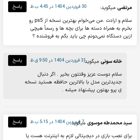
30 فروردین 1404 در 4:45 ب.ظ
پاسخ
مرتضی
میگوید:
سلام و ارادت .من می‌خوام بهترین نسخه از ps5 رو
بخرم به همراه دسته ها برای بچه ها و رسماً هیچی
ازین دستگاه نمی‌دونم چی باید بگم به فروشنده ؟
31 فروردین 1404 در 9:50 ق.ظ
پاسخ
خانه سونی
میگوید:
سلام دوست عزیز وقتتون بخیر . اگر دنبال
جدیدترین مدل با بالاترین حافظه هستید نسخه
ی پرو بهتون پیشنهاد میشه .
7 فروردین 1404 در 5:15 ب.ظ
پاسخ
سید محمدطه موسوی
میگوید:
برای نصب بازی در دیجیتالی لازم به اینترنت هست یا