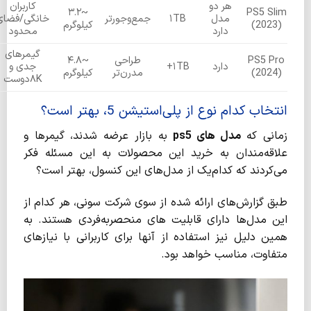
هر دو
کاربران
~۳.۲
PS5 Slim
مدل
۱TB
جمع‌وجورتر
خانگی/فضای
(2023)
کیلوگرم
دارد
محدود
گیمرهای
PS5 Pro
طراحی
~۴.۸
دارد
۱TB+
جدی و
(2024)
مدرن‌تر
کیلوگرم
۸K‌دوست
انتخاب کدام نوع از پلی‌استیشن 5، بهتر است؟
زمانی که
مدل های
ps5
به بازار عرضه شدند، گیمرها و
علاقه‌مندان به خرید این محصولات به این مسئله فکر
می‌کردند که کدام‌یک از مدل‌های این کنسول، بهتر است؟
طبق گزارش‌های ارائه شده از سوی شرکت سونی، هر کدام از
این مدل‌ها دارای قابلیت های منحصربه‌فردی هستند. به
همین دلیل نیز استفاده از آنها برای کاربرانی با نیازهای
متفاوت، مناسب خواهد بود.