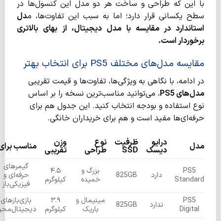
با این که طراحی و ساخت هر دو مدل این کنسول‌ها در
سطح یکسانی قرار دارد؛ اما به سبب این تفاوت‌ها، م
دل
استاندارد در مقایسه با مدل دیجیتال، از بهای بالاتری
برخوردار است.
مقایسه مدل‌های مختلف PS5 برای انتخاب بهتر
در ادامه، با نگاهی به ویژگی‌ها، تفاوت‌ها و قیمت تقریبی
مدل‌های PS5
، می‌توانید مناسب‌ترین نسخه را بر اساس
نوع استفاده و بودجه انتخاب کنید. این جدول هم برای
حرفه‌ای‌ها مفید است و هم برای خریداران خانگی.
درایو
ظرفیت
نوع
وزن
مدل
مناسب برای
دیسک
SSD
طراحی
تقریبی
گیمرهای
PS5
بزرگ و
۴.۵
دارد
825GB
حرفه‌ای و
Standard
خمیده
کیلوگرم
فیزیکی‌باز
PS5
مینیمال و
۳.۹
بازی‌بازهای
ندارد
825GB
Digital
باریک
کیلوگرم
دیجیتال‌محو