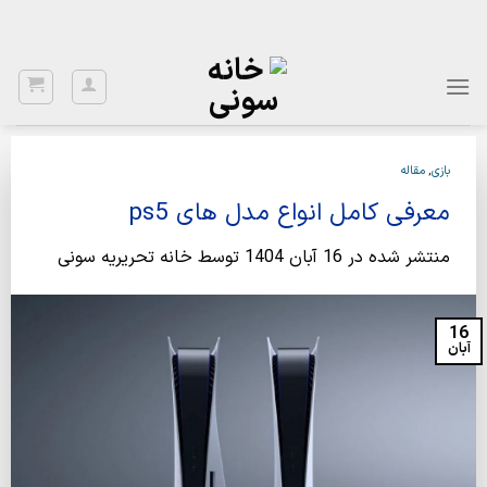
Ski
با توجه به نواسانات ارز، برای اطلاع از قیمت بروز، با شماره 02122922020
تماس بگیرید.
t
conten
بازی
,
مقاله
معرفی کامل انواع مدل های ps5
منتشر شده در
16 آبان 1404
توسط
خانه تحریریه سونی
16
آبان