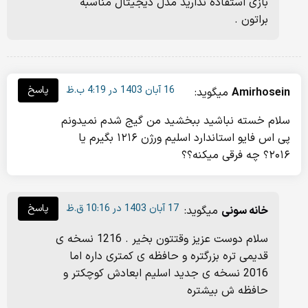
بازی استفاده ندارید مدل دیجیتال مناسبه
براتون .
16 آبان 1403 در 4:19 ب.ظ
پاسخ
Amirhosein
میگوید:
سلام خسته نباشید ببخشید من گیج شدم نمیدونم
پی اس فایو استاندارد اسلیم ورژن ۱۲۱۶ بگیرم یا
۲۰۱۶؟ چه فرقی میکنه؟؟
17 آبان 1403 در 10:16 ق.ظ
پاسخ
خانه سونی
میگوید:
سلام دوست عزیز وقتتون بخیر . 1216 نسخه ی
قدیمی تره بزرگتره و حافظه ی کمتری داره اما
2016 نسخه ی جدید اسلیم ابعادش کوچکتر و
حافظه ش بیشتره