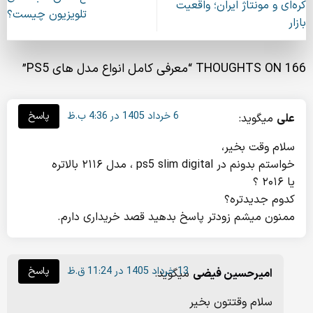
کره‌ای و مونتاژ ایران؛ واقعیت
تلویزیون چیست؟
بازار
166 THOUGHTS ON “
معرفی کامل انواع مدل های PS5
”
6 خرداد 1405 در 4:36 ب.ظ
پاسخ
علی
میگوید:
سلام وقت بخیر،
خواستم بدونم در ps5 slim digital ، مدل ۲۱۱۶ بالاتره
یا ۲۰۱۶ ؟
کدوم جدیدتره؟
ممنون میشم زودتر پاسخ بدهید قصد خریداری دارم.
13 خرداد 1405 در 11:24 ق.ظ
پاسخ
امیرحسین فیضی
میگوید:
سلام وقتتون بخیر