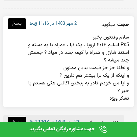
21 مهر 1403 در 11:16 ق.ظ
پاسخ
حجت
میگوید:
سلام وقتتون بخیر
Ps5 اسلیم ۲۰۱۶ اروپا ، یک ترا ، همراه با یه دسته و
استند شارژر و همراه با کیف چقد در میاد ؟ جمعش
چند میشه ؟
و لطفا جز جز قیمت بدین ممنون .
و اینکه از یک ترا بیشتر هم دارین ؟
و ایا من خودم قادر به ریختن اکانتی هکی هستم یا
خیر ؟
تشکر ویژه
0
مقایسه
22 مهر 1403 در 10:13 ق.ظ
پاسخ
خانه سونی
میگوید:
جهت مشاوره رایگان تماس بگیرید
سلام دوست عزیز وقتتون بخیر . قیمت ها تک به