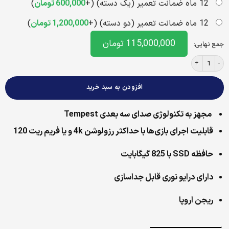
12 ماه ضمانت تعمیر (یک دسته) (+
600,000
تومان
)
12 ماه ضمانت تعمیر (دو دسته) (+
1,200,000
تومان
)
115,000,000
تومان
جمع نهایی:
کنسول بازی دیجیتال PS5 SLIM ریجن اروپا CFI-2116B عدد
افزودن به سبد خرید
مجهز به تکنولوژی صدای سه بعدی Tempest
قابلیت اجرای بازی‌ها با حداکثر رزولوشن 4k و یا فریم ریت 120
حافظه SSD با 825 گیگابایت
دارای درایو نوری قابل جداسازی
ریجن اروپا