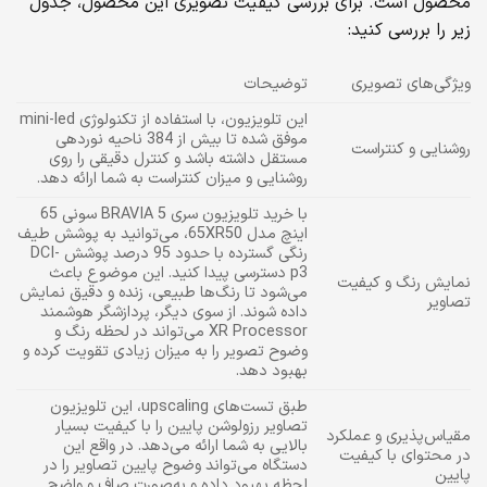
محصول است. برای بررسی کیفیت تصویری این محصول، جدول
زیر را بررسی کنید:
ویژگی‌های تصویری
توضیحات
این تلویزیون، با استفاده از تکنولوژی mini-led
موفق شده تا بیش از 384 ناحیه نوردهی
روشنایی و کنتراست
مستقل داشته باشد و کنترل دقیقی را روی
روشنایی و میزان کنتراست به شما ارائه دهد.
با خرید تلویزیون سری BRAVIA 5 سونی 65
اینچ مدل 65XR50، می‌توانید به پوشش طیف
رنگی گسترده با حدود 95 درصد پوشش DCI-
p3 دسترسی پیدا کنید. این موضوع باعث
نمایش رنگ و کیفیت
می‌شود تا رنگ‌ها طبیعی، زنده و دقیق نمایش
تصاویر
داده شوند. از سوی دیگر، پردازشگر هوشمند
XR Processor می‌تواند در لحظه رنگ و
وضوح تصویر را به میزان زیادی تقویت کرده و
بهبود دهد.
طبق تست‌های upscaling، این تلویزیون
تصاویر رزولوشن پایین را با کیفیت بسیار
مقیاس‌پذیری و عملکرد
بالایی به شما ارائه می‌دهد. در واقع این
در محتوای با کیفیت
دستگاه می‌تواند وضوح پایین تصاویر را در
پایین
لحظه بهبود داده و به‌صورت صاف و واضح