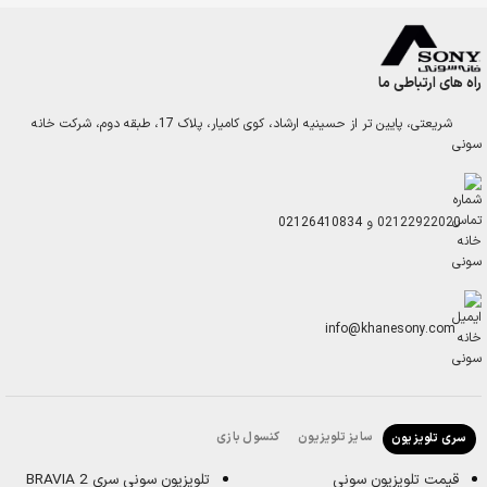
راه های ارتباطی ما
شریعتی، پایین تر از حسینیه ارشاد، کوی کامیار، پلاک 17، طبقه دوم، شرکت خانه
سونی
02122922020
و
02126410834
info@khanesony.com
سایز تلویزیون
کنسول بازی
سری تلویزیون
قیمت تلویزیون سونی
تلویزیون سونی سری BRAVIA 2