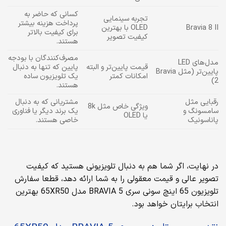
کسانی که حاضر به
تجربه سینمایی
پرداخت هزینه بیشتر
Bravia 8 II
OLED با بهترین
برای کیفیت بالاتر
کیفیت تصویر
هستند.
مصرف‌کنندگان با بودجه
مدل‌های LED
قیمت پایین‌تر و البته
پایین که تنها به دنبال
پایین‌تر (مثل Bravia
امکانات کمتر
یک تلویزیون ساده
2)
هستند.
رقبایی مثل
مشتریانی که به دنبال
ویژگی خاص مثل 8k
سامسونگ و
یک برند دیگر یا فناوری
یا OLED
پاناسونیک
خاصی هستند.
در نهایت، اگر شما هم به دنبال تلویزیونی هستید که کیفیت
تصویر عالی و قیمت معقولی را به شما ارائه دهد، قطعا سفارش
تلویزیون 65 اینچ سونی سری BRAVIA 5 مدل 65XR50 بهترین
انتخاب برایتان خواهد بود.