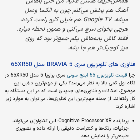
همه‌فن‌حریف هستن عالیه. من حتی باهاش
آهنگ هم پخش می‌کنم چون به الکسا وصل
میشه. Google TV هم خیلی کارو راحت کرده،
هرچی بخوای سرچ می‌کنی و همون لحظه میاره.
فقط کاش پایه‌هاش یکم جمع‌تر بود که روی
میز کوچیک‌تر هم جا بشه.
فناوری های تلویزیون سری BRAVIA 5 مدل 65XR50
چرا
قیمت تلویزیون 65 اینچ سونی
سری براویا 5 مدل 65XR50 در
نگاه اول کمی بالا به نظر می‌رسد؟ یکی از مهم‌ترین دلایل این
موضوع، امکانات و فناوری‌های جدیدی است که در این دستگاه به
کار رفته‌اند. از جمله مهم‌ترین این فناوری‌ها، می‌توان به موارد زیر
اشاره کرد:
پردازنده Cognitive Processor XR: این تکنولوژی می‌تواند
جزئیات، رنگ‌ها و کنتراست دقیقی را ارائه داده و تصویری
طبیعی‌تر را نمایش دهد.