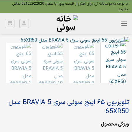
Ski
با توجه به نواسانات ارز، برای اطلاع از قیمت بروز، با شماره 02122922020 تماس
بگیرید.
t
conten
تلویزیون ۶۵ اینچ سونی سری BRAVIA 5 مدل
65XR50
ویژگی محصول