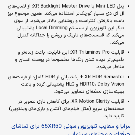
پنل Mini-LED با XR Backlight Master Drive: از لامپ‌های
ال ای دی بسیار کوچک‌تر استفاده می‌کند، همین موضوع نیز
باعث بالارفتن کنتراست و روشنایی بالاتر می‌شود. از سوی
دیگر این تلویزیون از سیستم Local Dimming پشتیبانی
می‌کند که قسممت‌های تاریک و روشن را جداگانه کنترل
می‌کند.
قابلیت XR Triluminos Pro: این قابلیت، باعث زنده‌تر و
طبیعی‌تر دیده شدن رنگ‌ها مخصوصا در پوست انسان و
مناظر می‌شود.
XR HDR Remaster + پشتیبانی از HDR کامل: از فرمت‌های
HDR10، Dolby Vision و HLG پشتیبانی کرده و باعث
بهینه‌سازی لحظه‌ای تصاویر می‌شود.
قابلیت XR Motion Clarity: برای کاهش تاری تصویر در
صحنه‌های سریع (مثل فیلم‌های اکشن و بازی‌های ویدئویی)
کاربرد دارد.
مزایا و معایب تلویزیون سونی 65XR50 برای تماشای
حرفه‌ای و محتوای سینمایی