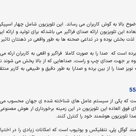
لذت بخش بوده و در تداعی صحنه ها به طور واقعی در ذهنتان تاثیر 
 55 اینچ سونی مدل A8G از تکنولوژی Dolby Atmos بهره برده است که صدا را به صورت کاملا فراگیر 
لاوه بر جهت صدای چپ و راست، صداهایی که از بالا پخش می شوند نی
ندروید بهره گرفته است که یکی از سیستم عامل های شناخته شده ی جهان محس
 فوق العاده این تلویزیون در این زمینه برخورداری ار هوش مصنوعی ی
دا تلویزیون هوشمند خود را کنترل کنند.
ن دارای برنامه های هوشمند گوگل پلی، نتفلیکس و یوتیوب است که امکانات زیادی 