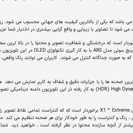
می شود تا تصاویر با زیبایی و واقع گرایی بیشتری در اختیار شما عزیزا
ویزیون از یک تکنولوژی منحصربفرد به نام TRILUMINOS برخوردار است که درخشنگی و شفافیت تصویر و
ویزیون نیز سریع ترین صحنه ها را با جزئیات دقیق و شفاف به کاربر نمایش م
شفاف و دقیق را به معرض نمایش می گذارد. تکنولوژی HDR) High Dynamic Range) به ک
همانطور که پیشتر به آن اشاره شد این تلویزیون از پردازنده ی قوی X1 ™ Extreme برخور
در این تلویزوین روشنایی ، رنگ و کنتراست را به طور خودکار برای هر صحنه تنظیم 
 بیشتر از آنچه سازنده محتوا در نظر گرفته است ، خواهید دید. شما