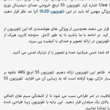
40 وات شامل 4 عدد بلند گوی Acoustic Surface هرکدام با قدرت 10 وات ، دارای قابلیت S-Force Front Surround، تکنولوژی Clear Phase اشاره کرد. تلویزیون 55 اینچ خروجی صدای دیجیتال نوری
تلویزیون OLED
آنرا مد نظر قرار دهید
S-Force  صدایی فراگیر و با کیفیت را در اختیار شما قرار می دهند.همچنین از ویژگی های هوشمندی که این تلویزیون از
 سیستم عامل اندروید، دستیار صوتی گوگل ، الکسا ،گوگل هوم، درگاه های ارتباطی HDMI،USB و… اشاره کرد. در ادامه با ما باشید تا به طور کامل متوجه کاربرد هریک از
قبل از آن که به بررسی کیفیت تصویر، صدا و … در تلویزیون 55 اینچ A8G بپردازیم بهتر است توضیحاتی در رابطه با طرحی فوق العاده ظاهر این تلویزیون ارائه دهیم. تلویزیون 55 اینچ A8G علاوه بر
جهت طراحی این تلویزیون از فریم بسیار نازکی بهره گرفته است که به زیبایی آن می افزاید. تلویزیون 55
خلاقیت در امر طراحی سبب می شود تا از اشفتگی سیم های اضافی
 بالای یک مبلمان قرار دهید. این پایه با تلویزیون زیبا طراحی شده