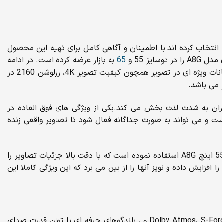
پرداخته ایم تا کاربران عزیزی که ما را برای خرید انتخاب کرده اند با اطمینان و آگاهی کامل برای تهیه این محصول
ز 55 و
65
به بازار عرضه کرده است. در ادامه
به اختصار به بیان برخی از مهم ترین ویژگی های این تلویزیون به طور کلی پرداخته شده است. تلویزیون 55 اینچ مدل A8G سونی از امکانات ویژه ای در تصویر همچون کیفیت تصویر 4K، رزلوشن 2160 در
این بهره می گیرد که تماشای محتوای 4K HDR در این تلویزیون را برای کاربران به شدت لذت بخش می کند.یکی از ویژگی های فوق العاده در
نولوژی OLED در صفحه نمایش می باشد که این صفحه تلویزیون دارای میلیون ها پیکسل OLED خودنور است و می تواند به صورت جداگانه فعال شود تا تصاویر واقعی زنده
پیش تر به مجهز بودن این تلویزیون به پردازشگر X1 ™ Extreme، اشاره کرده ایم؛ سونی از این پردازشگر قدرتمند در تلویزیون تلویزیون 55 اینچ A8G استفاده نموده است که با دقت بالا جزئیات تصاویر را
گذارد . تلویزیون 55 اینچ A8G به کمک تکنولوژی High Dynamic Range (HDR)رزولوشن تصاویر را افزایش داده و نویز آنها را از بین می برد که این ویژگی کاملا این
اگر بخواهیم به اختصار به تکنولوژی های صدا به کارگرفته شده در این تلویزیون بپردازیم می توان به تکنولوژی های Dolby Atmos، S-Force Front Surround و ، بلندگوهای حرفه ای با توان قدرت صدای