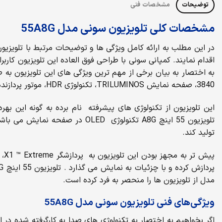
توضیحات
مشخصات فنی
مشخصات کلی تلویزیون سونی مدل 55A8G
اقدام نمایند. کمپانی سونی با طراحی فوق العاده این تلویزیون کاربران خود 
3840، صفحه نمایش TRILUMINOS، تکنولوژی HDR، موتور پردازنده X1 ™ Extreme ، HDR Remaster و تکنولوژی MotionFlow برخوردار می باشد.
تولید کند.
مدل از تلویزیون ها را منحصر به فرد کرده است.
ویژگی‌های فنی تلویزیون سونی مدل 55A8G