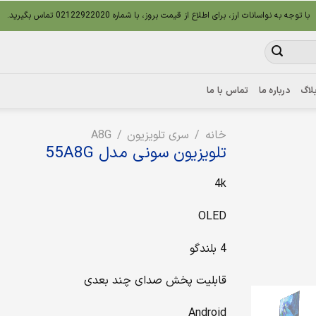
با توجه به نواسانات ارز، برای اطلاع از قیمت بروز، با شماره 02122922020 تماس بگیرید.
لاگ
درباره ما
تماس با ما
خانه
/
سری تلویزیون
/
A8G
تلویزیون سونی مدل 55A8G
4k
OLED
4 بلندگو
قابلیت پخش صدای چند بعدی
Android