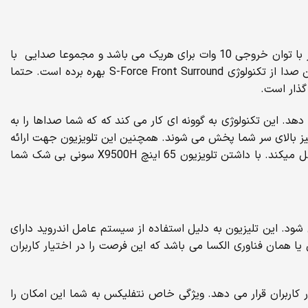
تلویزیون 55 اینچ A8G سونی صدایی شفاف و با کیفیت عالی را با وضوح بالا به گوش کاربران می رساند. این تلویزیون شامل چهار اسپیکر با توان خروجی 10 وات برای هریک می باشد و مجموعا صدایی با
توان خروجی 40 وات را در فضا پخش می کند. از ویژگی های فوق العاده این تلویزیون ارائه صدای فراگیر می باشدکه برای تولید و ارائه این صدا از تکنولوژی S-Force Front Surround بهره برده است. حتما
گذار است.
و اقعی به کاربران ارئه می دهد. این تکنولوژی به گوونه ای کار می کند که که شما صداها را به
ز بالای سر شما پخش می شوند. همچنین این تلویزیون جهت ارائه
هرچه بهتر صدا به کاربران از تکنولوژی ClearAudio استفاده کرده که نویز صدا را از بین برده و صدارا به طور دقیق و طبیعی به کاربر منتقل میکند. با داشتن تلویزیون 65 اینچ X9500H سونی بی شک شما
وب می شود. این تلیزیون به دلیل استفاده از سیستم عامل اندروید دارای
ا همان فناوری الکسا می باشد که این فرصت را در اختیار کاربران
را در اختیار کاربران قرار می دهد. ویژگی خاص نتفلیکس به شما این امکان را