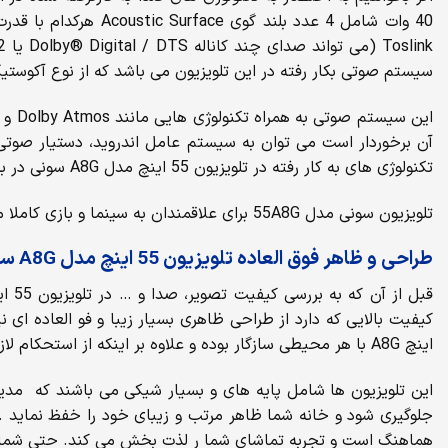
Toslink (می تواند صدای چند کاناله Dolby® Digital / DTS یا 2 کاناله را از منابع متصل منتقل کند) را به گوش کاربران می رساند. ویژگی مهمی که باید در این
سیستم صوتی بکار رفته در این تلویزیون می باشد که از نوع آکوست
تکنولوژی های به کار رفته در تلویزیون 55 اینچ مدل A8G سونی در بخش های تصویر، صدا و هوشمند سازی آن شده و به میزان قدرت این تلویزیون در ارائه تصویر و صدای با کیفیت پی ببرید.
تلویزیون سونی مدل 55A8G برای علاقمندان به سینما و بازی کاملا مناسب می باشد. زیرا به حدی صدا و تصویر را با کیفیت ارائه می دهد که شما حس میکنید صدا و تصویر را از نزدیک لمس می کنید.
طراحی و ظاهر فوق العاده تلویزیون 55 اینچ مدل A8G سونی
کیفیت بالایی که دارد از طراحی ظاهری بسیار زیبا و فو العاده ای ن
اینچ A8G با هر محیطی سازگار بوده و علاوه بر اینکه از استحکام لازم برخوردار است، نمایی ویژه و مدرن را به منزل شما خواهد بخشید.
این تلویزیون ها شامل پایه های و بسیار شیکی می باشند که مدی
جلوگیری شود و خانه شما ظاهر مرتب و زیبای خود را خفظ نماید .
هماهنگ است و تجربه تماشای شما ر لذت بخش می کند. حتی شما می توانید استند را 180 درجه بچرخانید و تا بتوانید