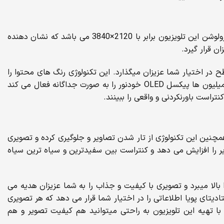
تلویزیون سونی مدل 55A8G از کیفیت بالای 4k در تصویر، برخوردار می باشد که یکی از بالاترین کیفیت های جهانی محسوب می شود. رزولوشن این تلویزیون برابر با 2120×3840 می باشد که نشان دهنده
ن قرار گیرد.
 محتوا را در بالا ترین سطح در اختیار شما عزیزان میگذارد. این تکنولوژی رنگ های محتوا را
به صورتی دقیق و طبیعی به کاربران نمایش می دهد. تلویزیون 55 اینچ سونی مدل A8G با به کار گیری تکنولوژی OLED در این تلویزیون میلیون ها پیکسل OLED خودنور را به صورت جداگانه فعال می کند
ی دهد. همچنین این تکنولوژی از تار شدن تصاویر و جلوگیری کرده و تصویری
ار رفته ذز این تلویزیون دامنه دینامیکی تصویر را افزایش می دهد و کنتراست بین سفیدترین و سیاه ترین سیاه
دار است که که کنتراست تمامی نقاط تصویر را بالا میبرد و تصویری با کیفیت و جذاب را به شما عزیزان هدیه می
می کند. متادیتای پویا اطلاعاتی را در اختیار شما قرار می دهد که هر تصویری
 با تهیه این تلویزیون به راحتی میتوانید هم کیفیت تصویر و هم