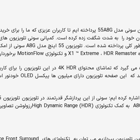
در این مطلب به ارائه کامل ویژگی ها و توضیحات مرتبط با تلویزیون سونی مدل 55A8G 
را به شدت شگفت زده کرده است. کمپانی سونی تلویزیون های مدل A8G را در دوسای
این تلویزیون از تکنولوژی های پیشرفته نام برده به گونه 
تلویزیون 55 اینچ A8G تک
پردازش کرده و با چزئیات به نمایش می 