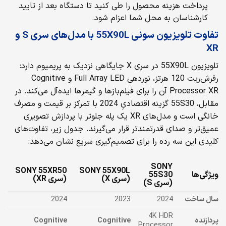
پرداخت هزینه محصول را طی کنید تا دستگاه بعد از تایید
کارشناسان به محل شما اعزام شود.
تفاوت تلویزیون سونی 55X90L با مدل‌های سری S و
XR
تلویزیون 55X90L در سری X جایگاهی نزدیک به پریمیوم دارد:
رفرش‌ریت 120 هرتز، نوردهی Full Array LED و Cognitive
Processor XR آن را برای فیلم‌بازها و گیمرها ایده‌آل می‌کند. در
مقابل، 55S30 گزینه اقتصادیِ 2024 با تمرکز بر قیمت و مصرف
خانگی است و مدل‌های XR یک پله جلوتر با پردازش تصویری
عمیق‌تر و صدای قدرتمندتر قرار می‌گیرند. جدول زیر، تفاوت‌های
کلیدی این سه رده را برای تصمیم‌گیری سریع نشان می‌دهد:
SONY
SONY 55XR50
SONY 55X90L
ویژگی‌ها
55S30
(سری X)
(سری XR)
(سری S)
سال ساخت
2024
2023
2024
4K HDR
پردازنده
Cognitive
Cognitive
Processor