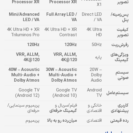
تصویر
Processor XR
Processor XR
X1
پس‌زمینه/
Direct LED
Full Array LED /
Mini/Advanced
پنل
/ VA
VA
LED / VA
کیفیت
4K Ultra
4K Ultra HD + XR
4K Ultra HD + XR
تصویر
HD
Contrast
Triluminos Pro
رفرش‌ریت
50Hz
120Hz
120Hz
ویژگی‌های
VRR, ALLM,
VRR, ALLM,
پایه
گیمینگ
4K@120
4K@120
40W – Acoustic
30W – Acoustic
20W –
سیستم
Multi-Audio +
Multi-Audio +
Dolby
صوتی
Dolby Atmos
Dolby Atmos
Audio
Google TV
Google TV
Android
سیستم‌عامل
(Android 12)
(Android 10)
TV
کاربری
خانگی و
فیلم/سریال و
پریمیوم سینمایی/
پیشنهادی
اقتصادی
گیمینگ حرفه‌ای
حرفه‌ای
رده قیمتی
اقتصادی
میان‌رده رو به بالا
پریمیوم