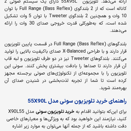
ارائه می‌دهد. تلویزیون 55X95L دارای یک سیستم صوتی 2
کاناله است که از 2 بلندگوی Full Range (Bass Reflex) با توان
10 وات و همچنین 2 بلندگوی Tweeter با توان 5 وات تشکیل
شده است، که به‌طورکلی قدرت خروجی صدای 30 وات را ارائه
می‌دهند.
بلندگوهای Full Range (Bass Reflex) در قسمت پایین تلویزیون
قرار دارند و با طراحی X-Balanced صدای باکیفیت بالایی را تولید
می‌کنند. بلندگوهای Tweeter نیز در دو طرف تلویزیون و لبه قاب
آن قرار دارند تا صداها را بادقت بیشتری پخش کنند. سونی این
تلویزیون را با مجموعه‌ای از تکنولوژی‌های صوتی برجسته مجهز
کرده است تا شما از تجربه لذت‌بخشی در شنیدن صدای آن
بهره‌مند شوید.
راهنمای خرید تلویزیون سونی مدل 55X90L
برای این‌که بتوانید اقدام به
خرید تلویزیون سونی
مدل X90L55
کنید، نیازمند این خواهید بود که به ویژگی‌ها و معیارهای خاصی
دقت داشته باشید که از جمله آنها می‌توان به موارد زیر اشاره