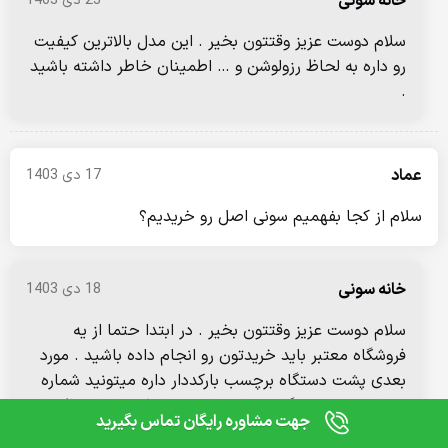
خانه سونی
23 دی 1403
سلام دوست عزیز وقتتون بخیر . این مدل بالاترین کیفیت
رو داره به لحاظ رزولوشن و … اطمینان خاطر داشته باشید
.
عماد
17 دی 1403
سلام از کجا بفهمیم سونی اصل رو خریدیم؟
خانه سونی
18 دی 1403
سلام دوست عزیز وقتتون بخیر . در ابتدا حتما از یه
فروشگاه معتبر باید خریدتون رو انجام داده باشید . مورد
0
مقایسه
بعدی پشت دستگاه برچسب بارکددار داره میتونید شماره
سریال پشت دستگاه رو با شماره سریال که داخل تنظیمات
جهت مشاوره رایگان تماس بگیرید
هست چک کنید که یکی باشه