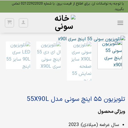
Ski
با توجه به نواسانات ارز، برای اطلاع از قیمت بروز، با شماره 02122922020 تماس
بگیرید.
t
conten
تلویزیون ۵۵ اینچ سونی مدل 55X90L
ویژگی محصول
سال عرضه (میلادی): 2023