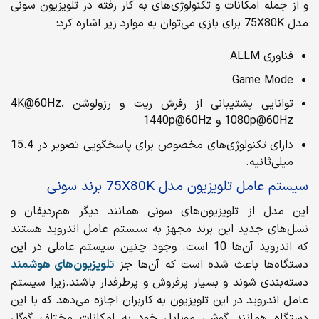
و از جمله امکانات و تکنولوژی‌های به کار رفته در تلویزیون سونی
مدل 75X80K برای بازی می‌توان به موارد زیر اشاره کرد:
فناوری ALLM
Game Mode
توانایی پشتیبانی از رفرش ریت و رزولوشن 4K@60Hz،
1080p@60Hz و 1440p@60Hz
دارای تکنولوژی‌های مخصوص برای پاسخگویی تصویر در 15.4
میلی‌ثانیه.
سیستم عامل تلویزیون مدل 75X80K برند سونی
این مدل از تلویزیون‌های سونی همانند دیگر هم‌ردیفان و
نسل‌های جدید این برند مجهز به سیستم عامل اندروید هستند
که اندروید آن‌ها 10 است. وجود چنین سیستم‌ عاملی در این
دستگاه‌ها باعث شده است که آن‌ها جز
تلویزیون‌های هوشمند
دسته‌بندی شوند و بسیار پرفروش و پرطرفدار باشند.زیرا سیستم
عامل اندروید در این تلویزیون به کاربران اجازه می‌دهد که با این
دستگاه همانند گوشی موبایل خود به امکانات مختلف گوگل