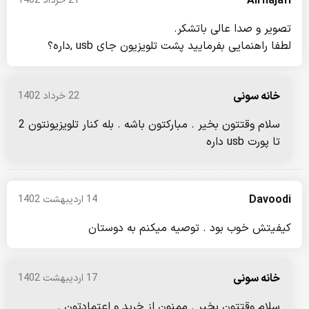
Ali najafi
21 خرداد 1402
تصویر و صدا عالی باتشکر.
لطفا راهنمایی بفرمایید پشت تلویزیون جای usb ,داره؟
خانه سونی
22 خرداد 1402
سلام وقتتون بخیر . مبارکتون باشه . بله کنار تلویزیونتون 2
تا پورت usb داره
Davoodi
14 اردیبهشت 1402
کیفیتش خوب بود . توصیه میکنم به دوستان
خانه سونی
17 اردیبهشت 1402
سلام وقتتون بخیر . ممنون از خرید و اعتمادتون .