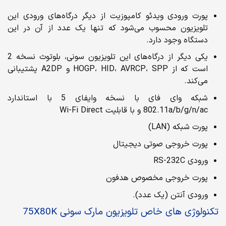
پورت ورودی ویدئو کامپوزیت از دیگر درگاه‌های ورودی این
تلویزیون محسوب می‌شود که تنها یک عدد از آن در این
دستگاه وجود دارد.
یکی دیگر از درگاه‌های این تلویزیون سونی، بلوتوث نسخه 2
است که از HOGP، HID، AVRCP، SPP و A2DP پشتیبانی
می‌کند.
شبکه وای فای با نسخه وایفای 5 با استاندارد
802.11a/b/g/n/ac و با قابلیت Wi-Fi Direct
پورت شبکه (LAN)
پورت خروجی صوتی دیجیتال
ورودی RS-232C
پورت خروجی مخصوص هدفون
ورودی آنتن (یک عدد).
تکنولوژی های خاص تلویزیون مارک سونی 75X80K