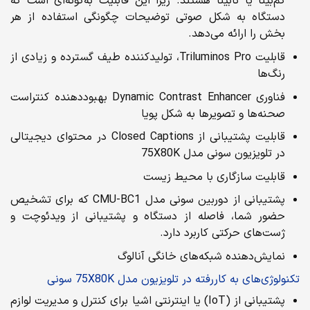
کم‌بینا یا نابینا هستند. زیرا این قابلیت به‌گونه‌ای است که
دستگاه به شکل صوتی توضیحات چگونگی استفاده از هر
بخش را ارائه می‌دهد.
قابلیت Triluminos Pro، تولیدکننده طیف گسترده و زیادی از
رنگ‌ها
فناوری Dynamic Contrast Enhancer بهبوددهنده کنتراست
صحنه‌ها و تصویرها به شکل پویا
قابلیت پشتیبانی از Closed Captions در محتوای دیجیتالی
در تلویزیون سونی مدل 75X80K
قابلیت سازگاری با محیط زیست
پشتیبانی از دوربین سونی مدل CMU-BC1 که برای تشخیص
حضور شما، فاصله از دستگاه و پشتیبانی از ویدئوچت و
ژست‌های حرکتی کاربرد دارد.
نمایش‌دهنده شبکه‌های خانگی آنالوگ
تکنولوژی‌های به کاررفته در تلویزیون مدل 75X80K سونی
پشتیبانی از (IoT) یا اینترنتی اشیا برای کنترل و مدیریت لوازم