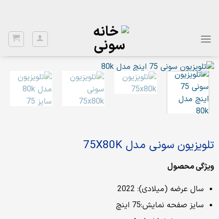
Ski
با توجه به نواسانات ارز، برای اطلاع از قیمت بروز، با شماره 02122922020
تماس بگیرید.
t
conten
تلویزیون سونی مدل 75X80K
ویژگی محصول
سال عرضه (میلادی): 2022
سایز صفحه نمایش:75 اینچ