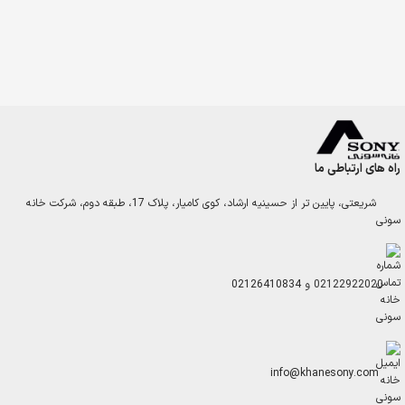
راه های ارتباطی ما
شریعتی، پایین تر از حسینیه ارشاد، کوی کامیار، پلاک 17، طبقه دوم، شرکت خانه
سونی
02122922020
و
02126410834
info@khanesony.com