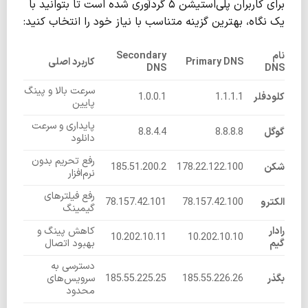
برای کاربران پلی‌استیشن ۵ گردآوری شده است تا بتوانید با
یک نگاه، بهترین گزینه متناسب با نیاز خود را انتخاب کنید:
نام
Secondary
Primary DNS
کاربرد اصلی
DNS
DNS
سرعت بالا و پینگ
کلودفلر
1.1.1.1
1.0.0.1
پایین
پایداری و سرعت
گوگل
8.8.8.8
8.8.4.4
دانلود
رفع تحریم بدون
شکن
178.22.122.100
185.51.200.2
نرم‌افزار
رفع فیلترهای
الکترو
78.157.42.100
78.157.42.101
گیمینگ
رادار
کاهش پینگ و
10.202.10.11
10.202.10.10
گیم
بهبود اتصال
دسترسی به
بگذر
185.55.226.26
185.55.225.25
سرویس‌های
محدود