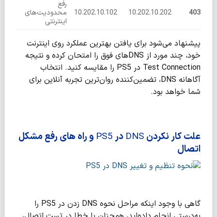
رفع
403
10.202.10.202
10.202.10.102
محدودیت‌های
اینترنتی
پیشنهاد می‌شود برای یافتن بهترین عملکرد روی اینترنت
خود، چند مورد از DNSهای فوق را امتحان کرده و نتیجه
Test Connection در PS5 را مقایسه کنید. انتخاب
آگاهانه DNS، تضمین‌کننده روان‌ترین تجربه آنلاین برای
شما خواهد بود.
علت کار نکردن
DNS
در
PS5
و راه های رفع مشکل
اتصال
گاهی با وجود اینکه مراحل نحوه DNS زدن در PS5 را
به‌درستی انجام داده‌اید، همچنان با خطا در تست اتصال،