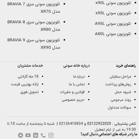
تلویزیون سونی x90L
تلویزیون سونی سری BRAVIA 7
مدل XR70
تلویزیون سونی x95L
تلویزیون سونی سری BRAVIA 8
تلویزیون سونی A95L
مدل XR80
تلویزیون سونی A80L
تلویزیون سونی سری BRAVIA 9
مدل XR90
راهنمای خرید
درباره خانه سونی
خدمات مشتریان
مراحل سفارش
درباره ما
18 ماه گارانتی
روش‌های پرداخت
تماس با ما
ارائه بهترین قیمت
شیوه حمل
قوانین و مقررات
تحویل فوری
روند مرجوعی
حریم خصوصی
سوالات متداول
تلفن پشتیبانی : 02122922020 و
02126410834
|
شنبه تا پنجشنبه از ساعت 10 تا
19:30 به غیر از ایام تعطیل
ما را در شبکه های اجتماعی دنبال کنید!