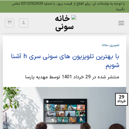
Ski
با توجه به نواسانات ارز، برای اطلاع از قیمت بروز، با شماره 02122922020 تماس
بگیرید.
t
conten
تصویری
,
مقاله
با بهترین تلویزیون های سونی سری h آشنا
شویم
منتشر شده در
29 خرداد 1401
توسط
مهدیه پارسا
29
خرداد