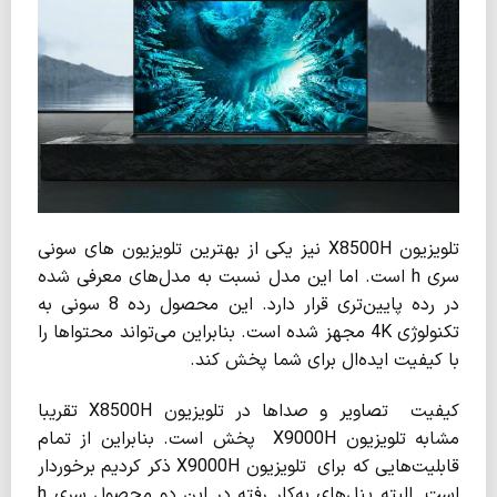
تلویزیون X8500H نیز یکی از بهترین تلویزیون های سونی
سری h است. اما این مدل نسبت به مدل‌های معرفی شده
در رده پایین‌تری قرار دارد. این محصول رده 8 سونی به
تکنولوژی 4K مجهز شده است. بنابراین می‌تواند محتواها را
با کیفیت ایده‌ال برای شما پخش کند.
کیفیت تصاویر و صدا‌ها در تلویزیون X8500H تقریبا
مشابه تلویزیون X9000H پخش است. بنابراین از تمام
قابلیت‌هایی که برای تلویزیون X9000H ذکر کردیم برخوردار
است. البته پنل‌های به‌کار رفته در این دو محصول سری h