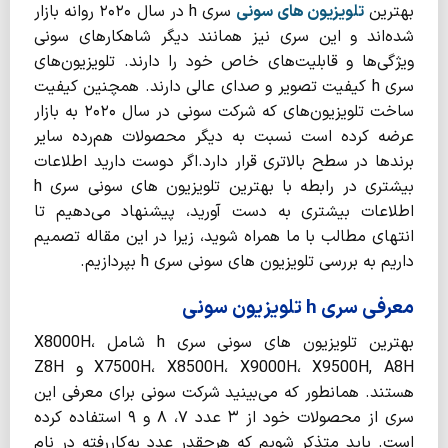
بهترین
تلویزیون های سونی
سری h در سال ۲۰۲۰ روانه بازار
شده‌اند و این سری نیز همانند دیگر شاهکارهای سونی
ویژگی‌ها و قابلیت‌های خاص خود را دارند. تلویزیون‌های
سری h کیفیت تصویر و صدای عالی دارند. همچنین کیفیت
ساخت تلویزیون‌های که شرکت سونی در سال ۲۰۲۰ به بازار
عرضه کرده است نسبت به دیگر محصولات هم‌رده سایر
برندها در سطح بالاتری قرار دارد.اگر دوست دارید اطلاعات
بیشتری در رابطه با بهترین تلویزیون های سونی سری h
اطلاعات بیشتری به دست آورید، پیشنهاد می‌دهیم تا
انتهای مطالب با ما همراه شوید، زیرا در این مقاله تصمیم
داریم به بررسی تلویزیون های سونی سری h بپردازیم.
معرفی سری h تلویزیون سونی
بهترین تلویزیون های سونی سری h شامل X8000H،
X7500H، X8500H، X9000H، X9500H, A8H و Z8H
هستند. همانطور که می‌بینید شرکت سونی برای معرفی این
سری از محصولات خود از ۳ عدد ۷، ۸ و ۹ استفاده کرده
است. باید متذکر شویم که هرچقدر عدد به‌کاررفته در نام