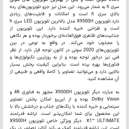
سری h به شمار می‌رود. این مدل نیز جزو تلویزیون‌های رده
بالای سری h است و امکانات و قابلیت‌های زیادی
دارد.تلویزیون X9500H مدل بالاترین تلویزیون LED سری h
است و طراحی خیره کننده دارد. این تلویزیون از
جذابیت‌های ظاهری فوق‌العاده‌ای برخوردار بوده و هر نگاهی
را مجذوب خود می‌کند. در واقع به نوعی در بین
تلویزیون‌های 2020 سونی در کانون توجه قرار دارد. از نظر
فنی نیز درخور توجه بوده و از به روزترین تکنولوژی‌ها و
فناوری‌ها بهره برده است. بنابراین کیفیت پخش بسیار
بالایی دارد و می‌توانید تصاویر را کاملا واقعی و طبیعی از
آن مشاهده کنید.
به عبارت دیگر تلویزیون X9500H مجهز به فناوری 4K و
Dolby Vision بوده و از این‌رو امکان پخش تصاویر
سینمایی و خیره کننده با رنگ‌های جذاب و درخشش بالا با
این محصول برای شما امکان‌پذیر است. تراشه قدرتمند
X1™ ULTIMATE دیگر ویژگی خاص تلویزیون X9500H
است. این تراشه قدرتمند کمک می‌کند آنالیز تصاویر در یک