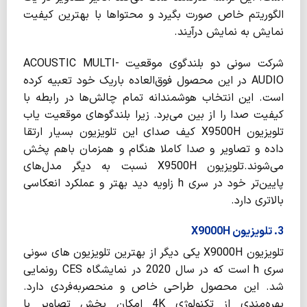
الگوریتم خاص صورت بگیرد و محتواها با بهترین کیفیت
نمایش به نمایش درآیند.
شرکت سونی دو بلندگوی موقعیت ACOUSTIC MULTI-
AUDIO در این محصول فوق‌العاده باریک خود تعبیه کرده
است. این انتخاب هوشمندانه تمام چالش‌ها در رابطه با
کیفیت صدا را از بین می‌برد. زیرا بلندگوهای موقعیت یاب
تلویزیون X9500H کیف صدای این تلویزیون بسیار ارتقا
داده و تصاویر و صدا کاملا هنگام و همزمان باهم پخش
می‌شوند.تلویزیون X9500H نسبت به دیگر مدل‌های
پایین‌تر خود در سری h زاویه دید بهتر و عملکرد انعکاسی
بالاتری دارد.
3. تلویزیون X9000H
تلویزیون X9000H یکی دیگر از بهترین تلویزیون های سونی
سری h است که در سال 2020 در نمایشگاه CES رونمایی
شد. این محصول طراحی خاص و منحصر‌به‌فردی دارد.
بهره‌مندی از تکنولوژی 4K امکان پخش تصاویر با