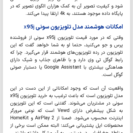
شود و کیفیت تصویر آن به کمک هزاران الگوی تصویر که در
پایگاه داده موجود هستند، به 4k ارتقا پیدا می‌­کند.
امکانات هوشمند مدل تلویزیون سونی
j
95
x
وقتی که در مورد قیمت تلویزیون x95j سونی از فروشنده
پرس و جو می‌­کنید، حتما او به شما خواهد گفت که این
تلویزیون در رده تلویزیون­‌های هوشمند قرار می‌­گیرد. چرا که
رابط گوگل تی وی دارد و با ظاهری جذاب و شیک دارای
هماهنگی بیشتری با Google Assistant یا دستیار صوتی
گوگل است.
واقعیت آن است که وجود امکاناتی از این دست در این
مدل تلویزیون است که باعث ترغیب به خرید تلویزیون x95j
سونی در مشتریان می‌­شوند. گفتنی است که این تلویزیون
به شکل پیش­فرض دارای Vewd است که نوعی مرورگر
اینترنت محسوب می­‌شود. ضمنا از AirPlay 2 و HomeKit
محصولات اپل پشتیبانی می‌­کند؛ البته ممکن است برخی از
مناطق جغرافیایی در دسترسی به آن مشکل داشته باشند.