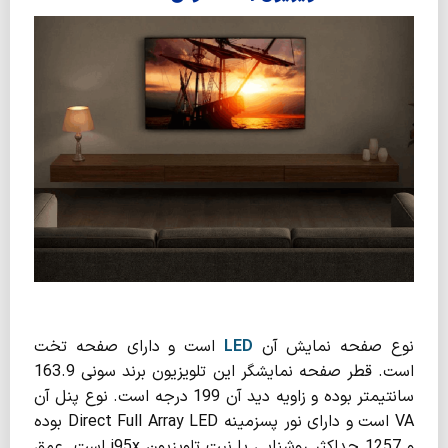
نوع صفحه نمایش آن
LED
است و دارای صفحه تخت
است. قطر صفحه نمایشگر این تلویزیون برند سونی 163.9
سانتیمتر بوده و زاویه دید آن 199 درجه است. نوع پنل آن
VA است و دارای نور پس­زمینه Direct Full Array LED بوده
و 1257 حداکثر روشنایی یا نیت تلویزیون j95x است. عمق