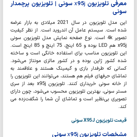
معرفی تلویزیون
j
95
x
سونی | تلویزیون پرچمدار
سونی
این مدل تلویزیون در سال 2021 میلادی به بازار عرضه
شده است. سیستم عامل آن اندروید است. از نظر کیفیت
تصویر 4k است. نوع صفحه نمایش مدل تلویزیون سونی
x95j هم LED بوده و 65 اینچ، 75 اینچ و 85 اینچ است.
این تلویزیون مناسب برای استفاده خانگی است و ساخته­‌
شده کشور ژاپن بوده و در کشور مالزی مونتاژ می‌­شود.
کسانی که طرفدار بازی و گیمینگ هستند و علاقمند به
تماشای حرفه­ای فیلم هم هستند، می­‌توانند این تلویزیون را
از خانه سونی خریداری کنند. تلویزیون x95j بعد از سری
مستر سونی، بهترین تلویزیون محسوب می­‌شود، چون دارای
تصویری بی‌­نظیر است و تماشای آن شما را شگفت‌­زده می­‌
کند.
قیمت تلویزیون X95J سونی
مشخصات تلویزیون
j
95
x
سونی