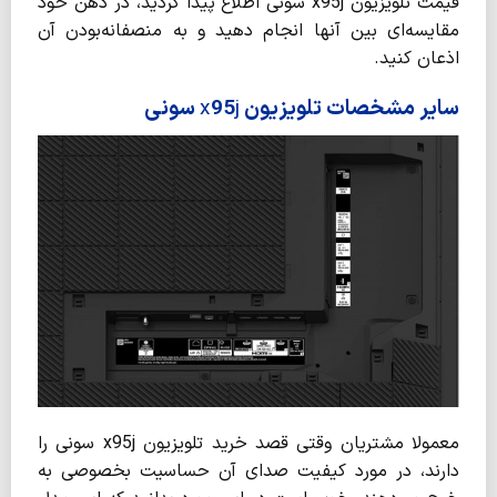
قیمت تلویزیون x95j سونی اطلاع پیدا کردید، در ذهن خود
مقایسه‌­ای بین آنها انجام دهید و به منصفانه‌­بودن آن
اذعان کنید.
سایر مشخصات تلویزیون
j
95
x
سونی
معمولا مشتریان وقتی قصد خرید تلویزیون x95j سونی را
دارند، در مورد کیفیت صدای آن حساسیت بخصوصی به