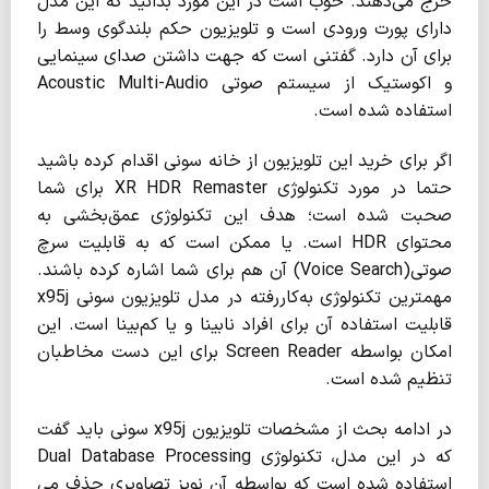
خرج می‌­دهند. خوب است در این مورد بدانید که این مدل
دارای پورت ورودی است و تلویزیون حکم بلندگوی وسط را
برای آن دارد. گفتنی است که جهت داشتن صدای سینمایی
و اکوستیک از سیستم صوتی Acoustic Multi-Audio
استفاده شده است.
اگر برای خرید این تلویزیون از خانه سونی اقدام کرده باشید
حتما در مورد تکنولوژی XR HDR Remaster برای شما
صحبت شده است؛ هدف این تکنولوژی عمق­‌بخشی به
محتوای HDR است. یا ممکن است که به قابلیت سرچ
صوتی(Voice Search) آن هم برای شما اشاره کرده­ باشند.
مهمترین تکنولوژی به‌کاررفته در مدل تلویزیون سونی x95j
قابلیت استفاده آن برای افراد نابینا و یا کم‌­بینا است. این
امکان بواسطه Screen Reader برای این دست مخاطبان
تنظیم شده است.
در ادامه بحث از مشخصات تلویزیون x95j سونی باید گفت
که در این مدل، تکنولوژی Dual Database Processing
استفاده شده است که بواسطه آن نویز تصاویری حذف می­‌