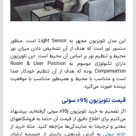
این مدل تلویزیون مجهز به Light Sensor است. منظور
سنسور نور است که هدف از آن تشخیص دادن میزان نور
محیط و تنظیم نور بر اساس آن محیط است. این تلویزیون
دارای تکنولوژی موسوم به Room & User Position
Compensation بوده که هدف از آن تنظیم خودکار صدا
است و متناسب با محیط و همینطور متناسب با موقعیت
بیننده صورت می­‌گیرد.
قیمت تلویزیون
j
95
x
سونی
اگر تصمیم به خرید تلویزیون x95j سونی گرفته­‌اید، پیشنهاد
می­‌کنیم برای اطلاع دقیق از قیمت آن حتما به فروشگاه­های
معتبر و ترجیحا به نمایندگی‌­ها مراجعه کنید. مثلا خرید از
خانه سونی
به آدرس شریعتی، پایین­تر از حسینیه ارشاد،