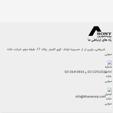
راه های ارتباطی ما
شریعتی، پایین تر از حسینیه ارشاد، کوی کامیار، پلاک 17، طبقه دوم، شرکت خانه
سونی
02122922020
و
02126410834
info@khanesony.com