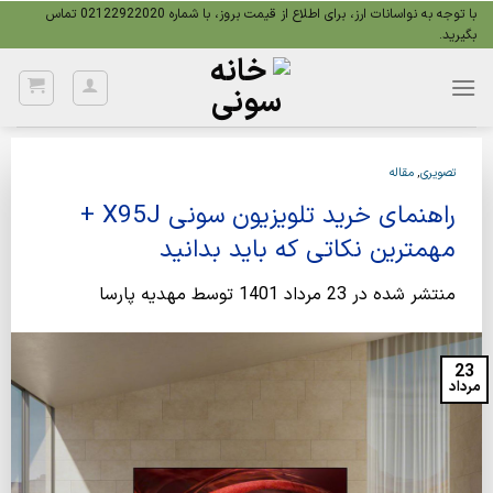
Ski
با توجه به نواسانات ارز، برای اطلاع از قیمت بروز، با شماره 02122922020 تماس
بگیرید.
t
conten
تصویری
,
مقاله
راهنمای خرید تلویزیون سونی X95J +
مهمترین نکاتی که باید بدانید
منتشر شده در
23 مرداد 1401
توسط
مهدیه پارسا
23
مرداد