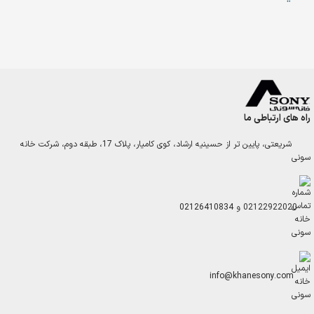
راه های ارتباطی ما
شریعتی، پایین تر از حسینیه ارشاد، کوی کامیار، پلاک 17، طبقه دوم، شرکت خانه
سونی
02122922020
و
02126410834
info@khanesony.com