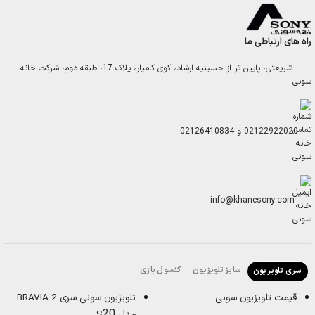
راه های ارتباطی ما
شریعتی، پایین تر از حسینیه ارشاد، کوی کامیار، پلاک 17، طبقه دوم، شرکت خانه
سونی
02122922020
و
02126410834
info@khanesony.com
سایز تلویزیون
کنسول بازی
سری تلویزیون
قیمت تلویزیون سونی
تلویزیون سونی سری BRAVIA 2
20
مدل S