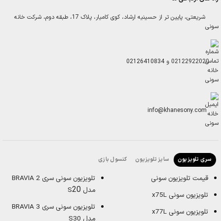
شریعتی، پایین تر از حسینیه ارشاد، کوی کامیار، پلاک 17، طبقه دوم، شرکت خانه
سونی
02122922020
و
02126410834
info@khanesony.com
سایز تلویزیون
کنسول بازی
سری تلویزیون
قیمت تلویزیون سونی
تلویزیون سونی سری BRAVIA 2
20
مدل S
تلویزیون سونی x75L
تلویزیون سونی سری BRAVIA 3
تلویزیون سونی x77L
مدل S30