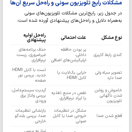
مشکلات رایج تلویزیون سونی و راه‌حل سریع آن‌ها
در جدول زیر، رایج‌ترین مشکلات تلویزیون‌های سونی
به‌همراه دلایل و راه‌حل‌های پیشنهادی آورده شده است:
راه‌حل اولیه
نوع مشکل
علت احتمالی
پیشنهادی
پر بودن حافظه
حذف برنامه‌های
کندی رابط کاربری
داخلی،
غیرضروری، ریست
اپلیکیشن‌های اضافی
نرم‌افزاری
تست با کابل HDMI
تصویر سیاه ولی
خرابی بک‌لایت یا
جدید، بررسی نور
صدا دارد
کابل HDMI
صفحه
خاموش و روشن
آپدیت سیستم‌عامل،
نقص در منبع تغذیه
شدن ناگهانی
بررسی ولتاژ برق
یا ایراد نرم‌افزاری
تلویزیون
ورودی
مشکل در تنظیمات
بازنشانی تنظیمات
قطع شدن صدا
خروجی صدا یا کابل
صدا، بررسی بلندگو
صوتی
خارجی
نیاز به بررسی