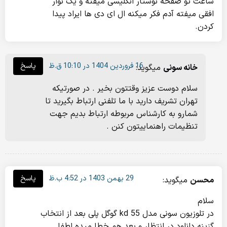
ساعت تو صفحه نوشتار انگلیسی میفته و یک نوار
افقی میفته آدم فکر میکنه ال ای دی ها ایراد پیدا
کردن.
16 فروردین 1404 در 10:10 ق.ظ
پاسخ
خانه سونی
میگوید:
سلام دوست عزیز وقتتون بخیر . در صورتیکه
تهران تشریف دارید با ما تلفنی ارتباط بگیرید تا
شمارو به کارشناس مربوطه ارتباط بدیم جهت
تنظیمات راهنماییتون کنن .
29 بهمن 1403 در 4:52 ب.ظ
پاسخ
محسن
میگوید:
سلام
در تلوزیون سونی مدل kd 55 گوگل پلی بعد از انتخاب
گزینه دانلود در انتظار و بعد هم خطا میده لطفا