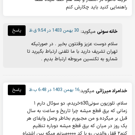
راهنمایی کنید باید چکارش کنم
30 بهمن 1403 در 9:54 ق.ظ
پاسخ
خانه سونی
میگوید:
سلام دوست عزیز وقتتون بخیر . در صورتیکه
تهران تشریف دارید با ما تلفنی ارتباط بگیرید تا
شمارو به تکنسین مربوطه ارتباط بدیم .
16 بهمن 1403 در 6:48 ب.ظ
پاسخ
خدامراد میرزائی
میگوید:
سلام، تلوزیون سونیs30خریدم، دو سوئال دارم ۱
زمانی که برق قطع میشه چرا تاریخ و ساعت به سال
قبل بر میگرده.و من مجبورم بخاطر وصل وایفای هر
یک روز در میان که برق قطع میشه دوباره تنظیم
کنم۲ قفل والدین رو با کد ۰۰۰۰میزنم میگه پین اشتباه