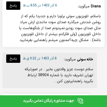
6 آذر 1403 در 8:55 ب.ظ
پاسخ
Diana
میگوید:
باسلام، تلویزیون سونی براویا دارم و جدیدا یکم که از
روشن شدنش میگذره صدای سوت مانندی ازش میاد
مثل صدای سوت زودپز،نمیدونم صدا از بلنگوهاست یا
داخل تلویزیون (ولی فکرکنم بیشتر از داخل تلویزیون
باشه).. مشکل چیه؟ممنون میشم راهنمایی بفرمایید
8 آذر 1403 در 9:32 ق.ظ
پاسخ
خانه سونی
میگوید:
سلام دوست عزیز وقتتون بخیر . در صورتیکه
تهران تشریف دارید با شماره 38904 ارتباط
بگیرید راهنماییتون کنن .
0
مقایسه
5 بهمن 1403 در 2:51 ق.ظ
پاسخ
جبارزاده
میگوید:
جهت مشاوره رایگان تماس بگیرید