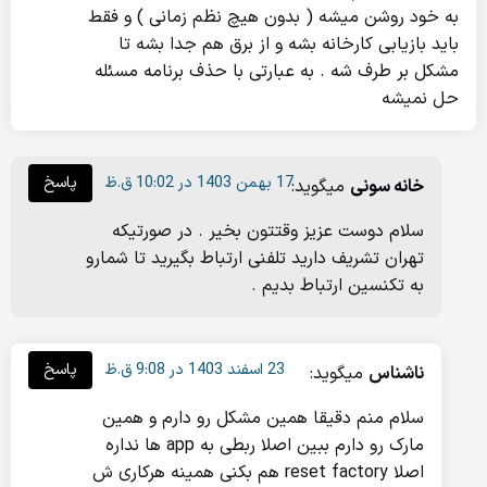
به خود روشن میشه ( بدون هیچ نظم زمانی ) و فقط
باید بازیابی کارخانه بشه و از برق هم جدا بشه تا
مشکل بر طرف شه . به عبارتی با حذف برنامه مسئله
حل نمیشه
17 بهمن 1403 در 10:02 ق.ظ
پاسخ
خانه سونی
میگوید:
سلام دوست عزیز وقتتون بخیر . در صورتیکه
تهران تشریف دارید تلفنی ارتباط بگیرید تا شمارو
به تکنسین ارتباط بدیم .
23 اسفند 1403 در 9:08 ق.ظ
پاسخ
ناشناس
میگوید:
سلام منم دقیقا همین مشکل رو دارم و همین
مارک رو دارم ببین اصلا ربطی به app ها نداره
اصلا reset factory هم بکنی همینه هرکاری ش