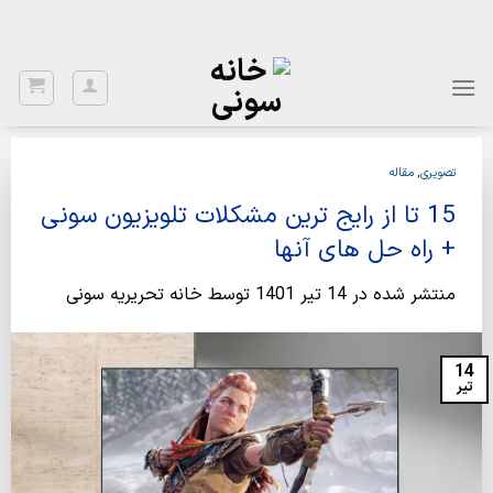
Ski
با توجه به نواسانات ارز، برای اطلاع از قیمت بروز، با شماره 02122922020
تماس بگیرید.
t
conten
تصویری
,
مقاله
15 تا از رایج ترین مشکلات تلویزیون سونی
+ راه حل های آنها
منتشر شده در
14 تیر 1401
توسط
خانه تحریریه سونی
14
تیر