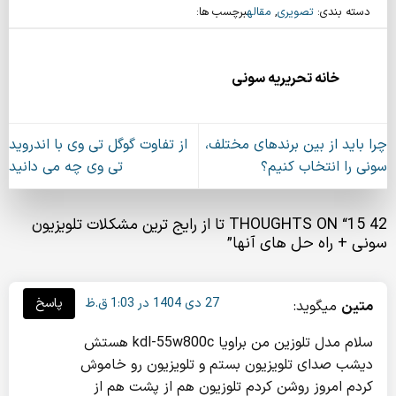
دسته بندی:
تصویری
,
مقاله
برچسب ها:
خانه تحریریه سونی
چرا باید از بین برندهای مختلف،
از تفاوت گوگل تی وی با اندروید
سونی را انتخاب کنیم؟
تی وی چه می دانید
42 THOUGHTS ON “
15 تا از رایج ترین مشکلات تلویزیون
سونی + راه حل های آنها
”
27 دی 1404 در 1:03 ق.ظ
پاسخ
متین
میگوید:
سلام مدل تلوزین من براویا kdl-55w800c هستش
دیشب صدای تلویزیون بستم و تلویزیون رو خاموش
کردم امروز روشن کردم تلوزیون هم از پشت هم از