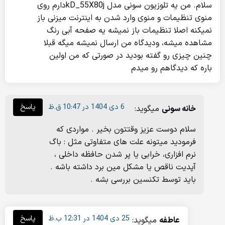
سلام. من یه تلوزیون سونی مدل kD_55X80jدارم روی
منوی تنظیمات و منوی وارد شدن به اینترنت میزنی باز
نمیکنه اصلا تنظیمات باز نمیشه یه صفحه آبی رنگ
مشاهده میشه، ودیدگاه من ارسال نمیشه میگه قبلا
چنین چیزی رو گفته بودید در صورتی که من اولین
باره که دیدگاهم رو میدم
6 دی 1404 در 10:47 ق.ظ
پاسخ
خانه سونی
میگوید:
سلام دوست عزیز وقتتون بخیر . مواردی که
فرمودید میتونه علت های متفاوتی مثل : باگ
نرم افزاری، خرابی یا پر شدن حافظه داخلی ،
آپدیت ناقص یا مشکل مین برد داشته باشه .
باید توسط تکنسین بررسی بشه .
25 دی 1404 در 12:31 ب.ظ
پاسخ
عاطفه
میگوید: