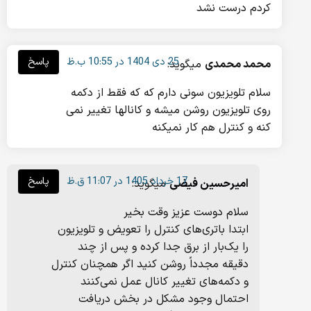
کردم درست نشد
25 دی 1404 در 10:55 ب.ظ
پاسخ
محمد محمدی
میگوید:
سلام تلویزیون سونی دارم که که فقط از دکمه
روی تلویزیون روشن میشه و کانالها تغییر نمی
کنه و کنترل هم کار نمیکنه
17 خرداد 1405 در 11:07 ق.ظ
پاسخ
امیرحسین فیضی
میگوید:
سلام دوست عزیز وقت بخیر
ابتدا باتری‌های کنترل را تعویض و تلویزیون
را یک‌بار از برق جدا کرده و پس از چند
دقیقه مجدداً روشن کنید اگر همچنان کنترل
و دکمه‌های تغییر کانال عمل نمی‌کنند
احتمال وجود مشکل در بخش دریافت