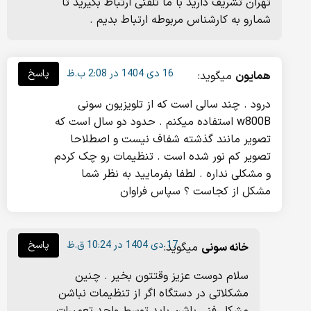
تهران تشریف دارید با ما تلفنی ارتباط بگیرید تا
شمارو به کارشناس مربوطه ارتباط بدیم .
16 دی 1404 در 2:08 ب.ظ
پاسخ
همایون
میگوید:
درود . چند سالی است که از تلویزیون سونی
w800B استفاده میکنم . حدود دو سال است که
تصویر مانند گذشته شفاف نیست و اصطلاحا
تصویر کم نور شده است . تنظیمات رو چک کردم
و مشکلی نداره . لطفا بفرمایید به نظر شما
مشکل از کجاست ؟ سپاس فراوان
17 دی 1404 در 10:24 ق.ظ
پاسخ
خانه سونی
میگوید:
سلام دوست عزیز وقتتون بخیر . چنین
مشکلاتی در دستگاه اگر از تنظیمات نباشن
مشکل فنی باشن باید توسط واحد تعمیرات