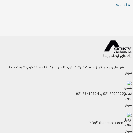
مقایسه
راه های ارتباطی ما
شریعتی، پایین تر از حسینیه ارشاد، کوی کامیار، پلاک 17، طبقه دوم، شرکت خانه
سونی
02122922020
و
02126410834
info@khanesony.com