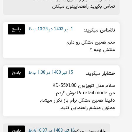
تماس بگیرید راهنماییتون میکنن
1 تیر 1403 در 10:23 ب.ظ
پاسخ
ناشناس
میگوید:
منم همین مشکل رو دارم
علتش چیه ؟
15 تیر 1403 در 1:38 ب.ظ
پاسخ
خشایار
میگوید:
سلام مدل تلویزیون KD-55XL80
من retail mode خاموش کردم.
دقیقا همین مشکل برام باز تکرار میشه.
ممنون میشم راهنمایی کنید.
16 تیر 1403 در 10:37 ق.ظ
پاسخ
خانه سونی
میگوید: