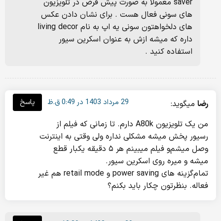
saver معمولا به صورت پیش فرض در تلویزیون
های سونی فعال هست . برای نشان دادن عکس
های دلخواهتون سونی یه اپ به نام living decor
داره که میشه ازش به عنوان اسکرین سیور
استفاده کنید .
29 مرداد 1403 در 0:49 ق.ظ
پاسخ
رضا
میگوید:
من یک تلویزیون A80k دارم. تا زمانی که فیلم از
رسیور پخش میشه مشکلی نداره ولی وقتی به اینترنت
وصل میشم‌و فیلم‌ میبینم هر ۵ دقیقه یکبار قطع
میشه و میره روی اسکرین سیور.
تمام‌گزینه های power saving و retail mode هم غیر
فعاله. بنظرتون چکار باید بکنم؟