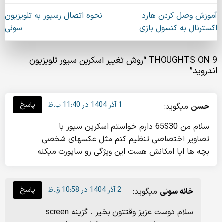
آموزش وصل کردن هارد
نحوه اتصال رسیور به تلویزیون
اکسترنال به کنسول بازی
سونی
9 THOUGHTS ON “
روش تغییر اسکرین سیور تلویزیون
اندروید
”
1 آذر 1404 در 11:40 ب.ظ
پاسخ
حسن
میگوید:
سلام من 65S30 دارم خواستم اسکرین سیور با
تصاویر اختصاصی تنظیم کنم مثل عکسهای شخصی
بچه ها ایا امکانش هست این ویژگی رو ساپورت میکنه
2 آذر 1404 در 10:58 ق.ظ
پاسخ
خانه سونی
میگوید:
سلام دوست عزیز وقتتون بخیر . گزینه screen