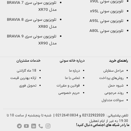
تلویزیون سونی x90L
تلویزیون سونی سری BRAVIA 7
مدل XR70
تلویزیون سونی x95L
تلویزیون سونی سری BRAVIA 8
تلویزیون سونی A95L
مدل XR80
تلویزیون سونی A80L
تلویزیون سونی سری BRAVIA 9
مدل XR90
راهنمای خرید
درباره خانه سونی
خدمات مشتریان
مراحل سفارش
درباره ما
18 ماه گارانتی
روش‌های پرداخت
تماس با ما
ارائه بهترین قیمت
شیوه حمل
قوانین و مقررات
تحویل فوری
روند مرجوعی
حریم خصوصی
سوالات متداول
تلفن پشتیبانی : 02122922020 و
02126410834
|
شنبه تا پنجشنبه از ساعت 10 تا
19:30 به غیر از ایام تعطیل
ما را در شبکه های اجتماعی دنبال کنید!