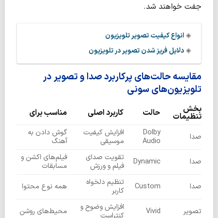
جفت خواهند شد.
◈
انواع کیفیت تصویر تلویزیون
◈
دلایل فریز شدن تصویر در تلویزیون
مقایسه حالت‌های پرکاربرد صدا و تصویر در
تلویزیون‌های سونی
بخش
حالت
کاربرد اصلی
مناسب برای
تنظیمات
Dolby
افزایش کیفیت
گوش دادن به
صدا
Audio
موسیقی
آهنگ
تقویت صدای
فیلم‌های اکشن و
صدا
Dynamic
فیلم و ورزش
مسابقات
تنظیم دلخواه
صدا
Custom
همه نوع محتوا
کاربر
افزایش وضوح و
تصویر
Vivid
محیط‌های روشن
کنتراست