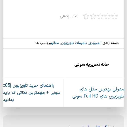
امتیازدهی
دسته بندی:
تصویری
,
تنظیمات تلویزیون
,
مقاله
برچسب ها:
خانه تحریریه سونی
راهنمای خرید تلویزیون x85j
معرفی بهترین مدل های
سونی + مهمترین نکاتی که باید
تلویزیون های Full HD سونی
بدانید