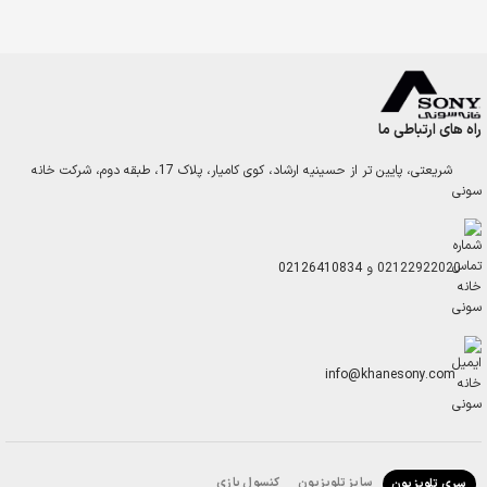
راه های ارتباطی ما
شریعتی، پایین تر از حسینیه ارشاد، کوی کامیار، پلاک 17، طبقه دوم، شرکت خانه
سونی
02122922020
و
02126410834
info@khanesony.com
سایز تلویزیون
کنسول بازی
سری تلویزیون