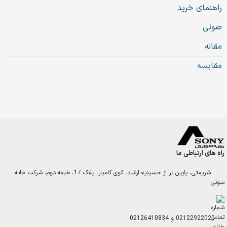
راهنمای خرید
صوتی
مقاله
مقایسه
راه های ارتباطی ما
شریعتی، پایین تر از حسینیه ارشاد، کوی کامیار، پلاک 17، طبقه دوم، شرکت خانه
سونی
02122922020
و
02126410834