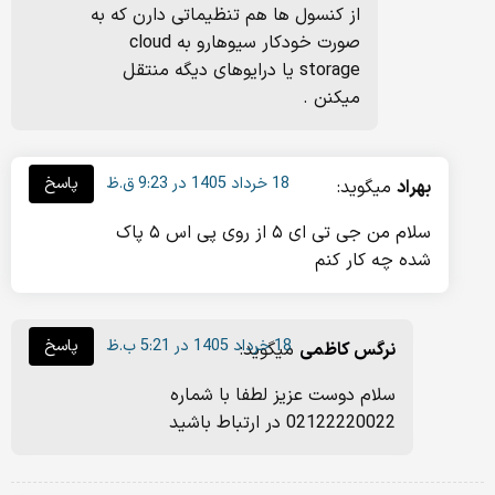
از کنسول ها هم تنظیماتی دارن که به
صورت خودکار سیوهارو به cloud
storage یا درایوهای دیگه منتقل
میکنن .
18 خرداد 1405 در 9:23 ق.ظ
پاسخ
بهراد
میگوید:
سلام من جی تی ای ۵ از روی پی اس ۵ پاک
شده چه کار کنم
18 خرداد 1405 در 5:21 ب.ظ
پاسخ
نرگس کاظمی
میگوید:
سلام دوست عزیز لطفا با شماره
02122220022 در ارتباط باشید