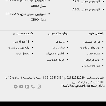
تلویزیون سونی سری BRAVIA 8
تلویزیون سونی A95L
مدل XR80
تلویزیون سونی A80L
تلویزیون سونی سری BRAVIA 9
مدل XR90
راهنمای خرید
درباره خانه سونی
خدمات مشتریان
مراحل سفارش
درباره ما
18 ماه گارانتی
روش‌های پرداخت
تماس با ما
ارائه بهترین قیمت
شیوه حمل
قوانین و مقررات
تحویل فوری
روند مرجوعی
حریم خصوصی
سوالات متداول
تلفن پشتیبانی : 02122922020 و
02126410834
|
شنبه تا پنجشنبه از ساعت 10 تا
19:30 به غیر از ایام تعطیل
ما را در شبکه های اجتماعی دنبال کنید!
0
مقایسه