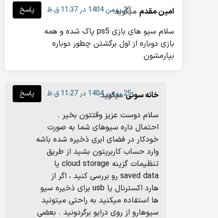
23 بهمن 1404 در 11:37 ق.ظ
پاسخ
امین مقدم
میگوید:
سلام سیو های بازی ps5 پاک شده و همه
بازی دوباره از اول برگشتن چطور دوباره
بیارمشون
25 بهمن 1404 در 11:27 ق.ظ
پاسخ
خانه سونی
میگوید:
سلام دوست عزیز وقتتون بخیر .
احتمال داره سیوهای شما به صورت
خودکار در فضای ابری ذخیره شده باشه
وارد حساب کاربریتون بشید از طریق
تنظیمات گزینه cloud storage یا
saved data رو بررسی کنید ، اگر از
هارد اکسترنال یا usb برای ذخیره سیو
ها استفاده میکنید به راحتی میتونید
سیوهارو از روی درایو برگردونید . بعضی