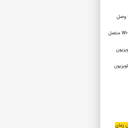
تگاه شما وصل
درصورتی‌که با استفاده از Chromecast مشکل دارید، اطمینان حاصل کنید که Chromecast به‌درستی نصب شده و به یک شبکه Wi-Fi متصل
تلویزیون
ویزیون
ن زمان