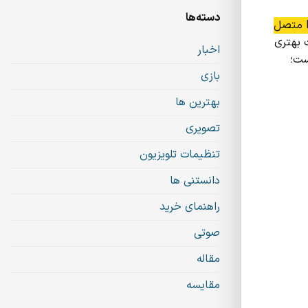
دسته‌ها
برای استفاده از قابلیت Mirror Screen در تلویزیون سونی، باید گوشی هوشمند یا تبلت خود را با تلویزیون از طریق Wi-Fi یا Bluetooth متصل
 بهتری
اخبار
ست؛
بازی
بهترین ها
تصویری
تنظیمات تلویزیون
دانستنی ها
راهنمای خرید
صوتی
مقاله
مقایسه