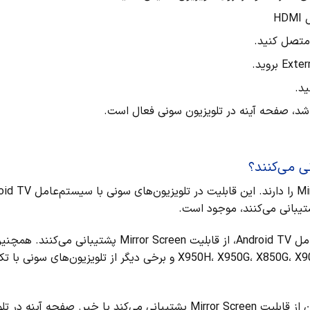
H
شد، صفحه آینه در تلویزیون سونی فعال است.
ی می‌کنند؟
برای مثال، تلویزیون‌هایی مانند سری Bravia و XBR با سیستم‌عامل Android TV، از قابلیت Mirror Screen پشتیبانی می‌کنند
تلویزیون‌هایی مانند سری X950H، X950G، X850G، X900F، X850F، X900E، X850E، X800E و برخی دیگر از تلویزیون‌های
لطفاً قبل از خرید تلویزیون سونی، بررسی کنید که آیا این تلویزیون از قابلیت Mirror Screen پشتیبانی می‌کند یا خیر. صفحه